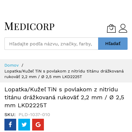
Skip
to
Content
Hľadať
Domov
Lopatka/Kužeľ TiN s povlakom z nitridu titánu drážkovaná
rukoväť 2,2 mm / Ø 2,5 mm LKD2225T
Lopatka/Kužeľ TiN s povlakom z nitridu
titánu drážkovaná rukoväť 2,2 mm / Ø 2,5
mm LKD2225T
SKU
PLD-1037-010