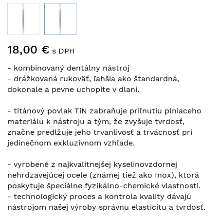
Preskočiť
18,00 €
na
s DPH
začiatok
- kombinovaný dentálny nástroj
galérie
- drážkovaná rukoväť, ľahšia ako štandardná,
obrázkov
dokonale a pevne uchopíte v dlani.
- titánový povlak TiN zabraňuje priľnutiu plniaceho
materiálu k nástroju a tým, že zvyšuje tvrdosť,
značne predlžuje jeho trvanlivosť a trvácnosť pri
jedinečnom exkluzívnom vzhľade.
- vyrobené z najkvalitnejšej kyselinovzdornej
nehrdzavejúcej ocele (známej tiež ako Inox), ktorá
poskytuje špeciálne fyzikálno-chemické vlastnosti.
- technologický proces a kontrola kvality dávajú
nástrojom našej výroby správnu elasticitu a tvrdosť.