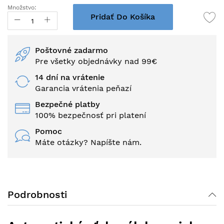
obrázkov
Množstvo:
Pridať Do Košíka
Poštovné zadarmo
Pre všetky objednávky nad 99€
14 dní na vrátenie
Garancia vrátenia peňazí
Bezpečné platby
100% bezpečnosť pri platení
Pomoc
Máte otázky? Napíšte nám.
Podrobnosti