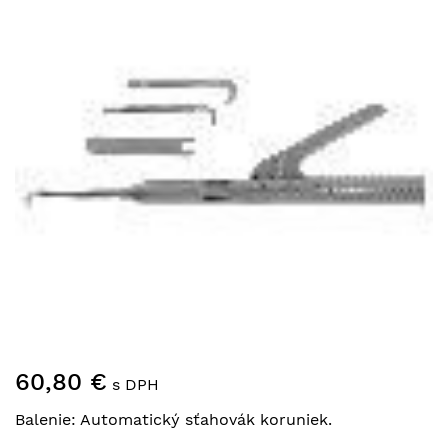
galérie
obrázkov
Preskočiť
60,80 €
na
s DPH
začiatok
Balenie: Automatický sťahovák koruniek.
galérie