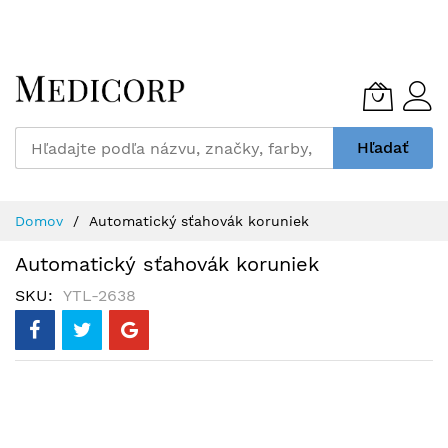
Skip
to
Content
Hľadať
Domov
Automatický sťahovák koruniek
Automatický sťahovák koruniek
SKU
YTL-2638
Preskočiť
na
koniec