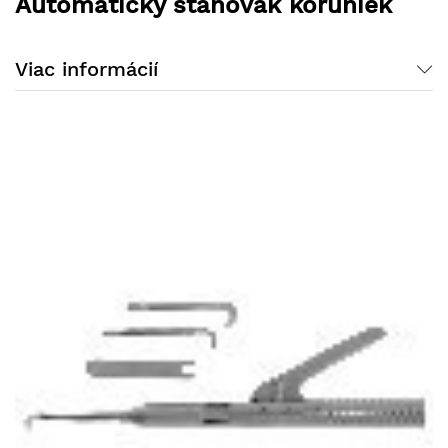
Automatický sťahovák koruniek
Viac informácií