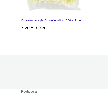
Odsávače vylučovače slin 100ks žlté
7,20 €
s DPH
Podpora