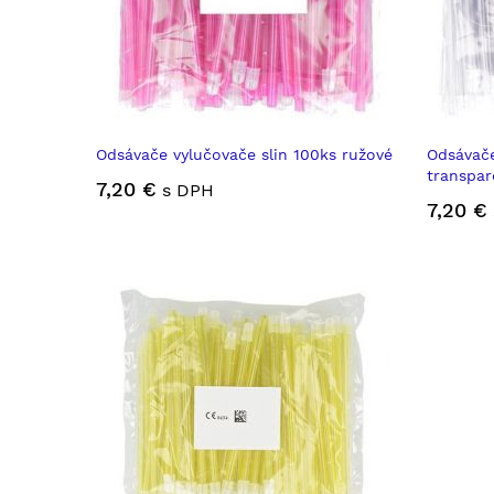
Odsávače vylučovače slin 100ks ružové
Odsávače
transpar
7,20 €
s DPH
7,20 €