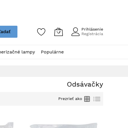
Prihlásenie
ľadať
Registrácia
erizačné lampy
Populárne
Odsávačky
Grid
Zoznam
Prezrieť ako