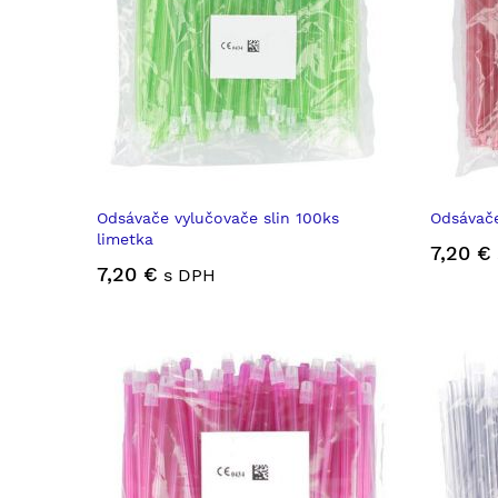
Odsávače vylučovače slin 100ks
Odsávače
limetka
7,20 €
7,20 €
s DPH