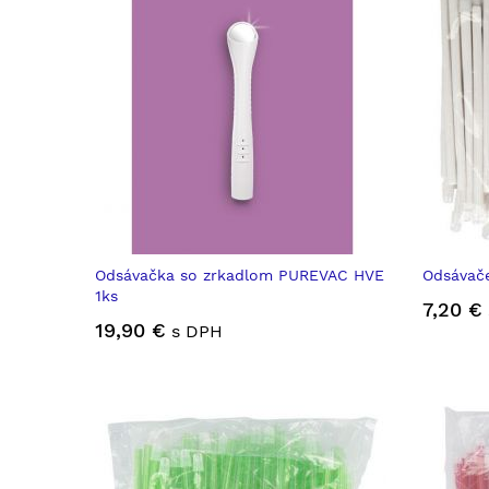
Odsávačka so zrkadlom PUREVAC HVE
Odsávače
1ks
7,20 €
19,90 €
s DPH