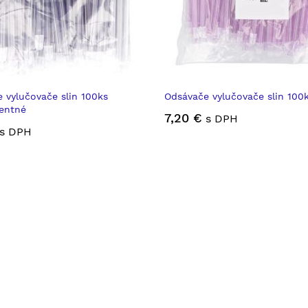
 vylučovače slin 100ks
Odsávače vylučovače slin 100k
entné
7,20 €
s DPH
s DPH