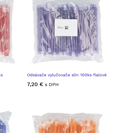
ks
Odsávače vylučovače slin 100ks fialové
7,20 €
s DPH