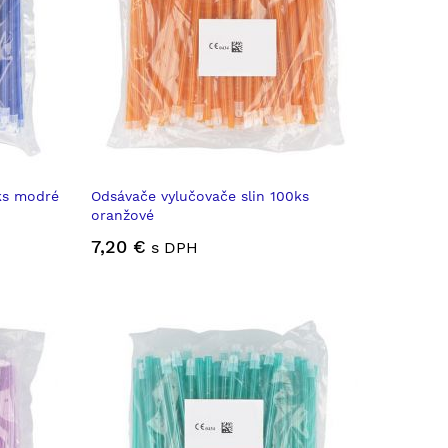
ks modré
Odsávače vylučovače slin 100ks
oranžové
7,20 €
s DPH