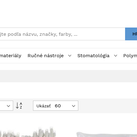
H
materiály
Ručné nástroje
Stomatológia
Polym
Nastaviť
Ukázať
zostupný
smer