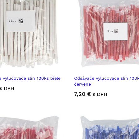
 vylučovače slin 100ks biele
Odsávače vylučovače slin 100
červené
s DPH
7,20 €
s DPH