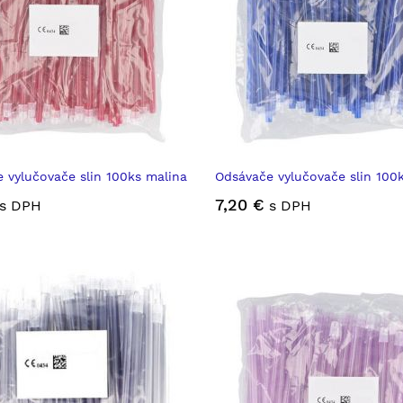
 vylučovače slin 100ks malina
Odsávače vylučovače slin 100
7,20 €
s DPH
s DPH