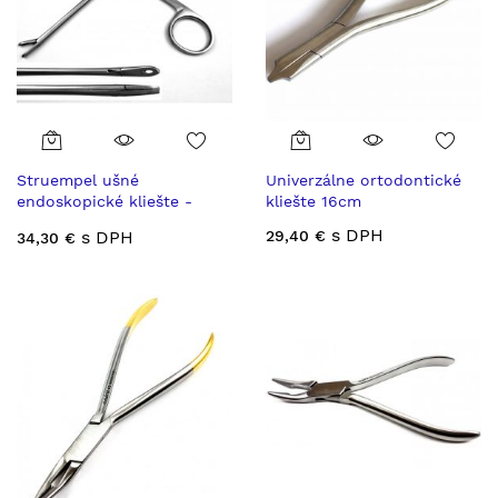
Struempel ušné
Univerzálne ortodontické
endoskopické kliešte -
kliešte 16cm
aligator
s DPH
s DPH
29,40 €
34,30 €