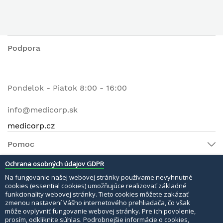
Podpora
Pondelok - Piatok 8:00 - 16:00
info@medicorp.sk
medicorp.cz
Pomoc
Ochrana osobných údajov GDPR
Na fungovanie našej webovej stránky používame nevyhnutné
© 2022 MEDI MATERI s.r.o. Všetky práva vyhradené.
cookies (essential cookies) umožňujúce realizovať základné
funkcionality webovej stránky. Tieto cookies môžete zakázať
Bezpečné platby:
zmenou nastavení Vášho internetového prehliadača, čo však
môže ovplyvniť fungovanie webovej stránky. Pre ich povolenie,
prosím, odkliknite súhlas. Podrobnejšie informácie o cookies,