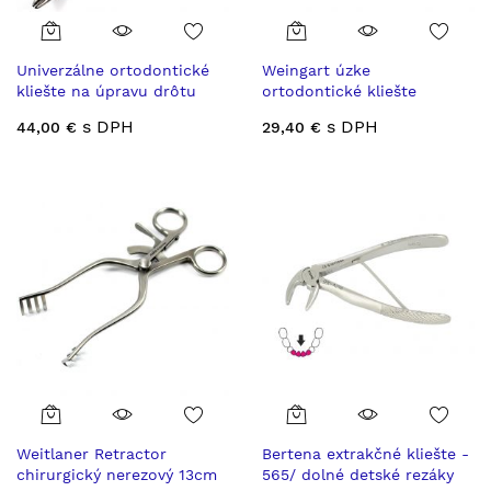
Univerzálne ortodontické
Weingart úzke
kliešte na úpravu drôtu
ortodontické kliešte
14cm Germany
nerezová oceľ Germany
s DPH
s DPH
44,00 €
29,40 €
14cm
Weitlaner Retractor
Bertena extrakčné kliešte -
chirurgický nerezový 13cm
565/ dolné detské rezáky