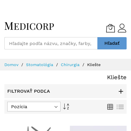
Skip
to
Content
Hľadať
Domov
Stomatológia
Chirurgia
Kliešte
Kliešte
FILTROVAŤ PODĽA
Nastaviť
Grid
Zo
zostupný
smer