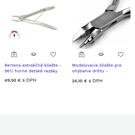
Bertena extrakčné kliešte -
Modelovacie kliešte pre
561/ horné detské rezáky
ohýbanie drôtu -
ortodoncia
s DPH
49,50 €
s DPH
24,10 €