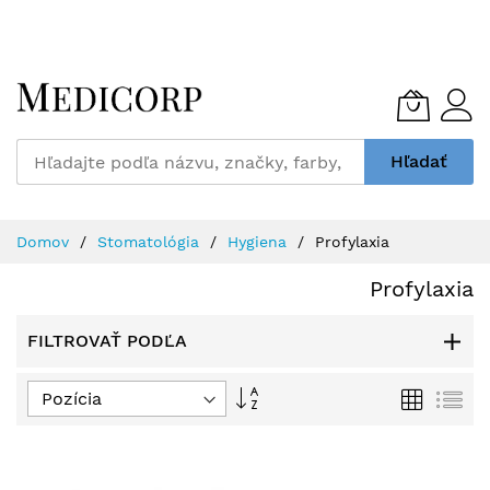
Skip
to
Content
Hľadať
Domov
Stomatológia
Hygiena
Profylaxia
Profylaxia
FILTROVAŤ PODĽA
Nastaviť
Grid
Zo
zostupný
smer