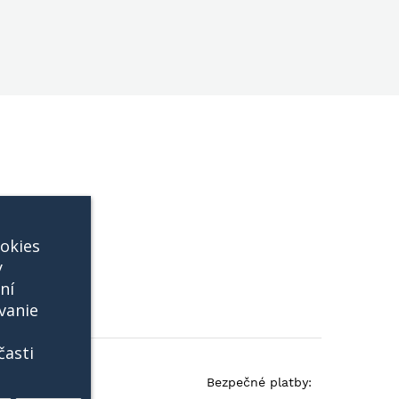
okies
y
ní
vanie
časti
Bezpečné platby: