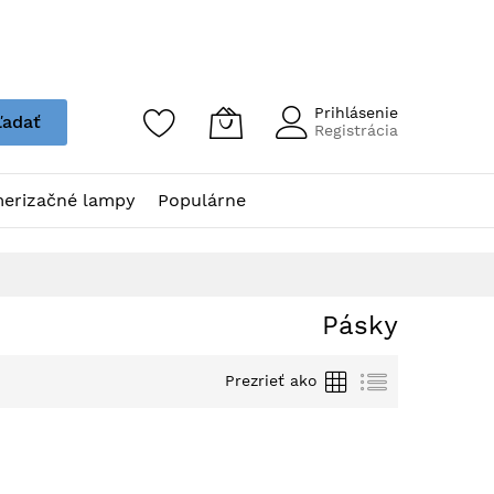
Prihlásenie
ľadať
Registrácia
erizačné lampy
Populárne
Pásky
Grid
Zoznam
Prezrieť ako