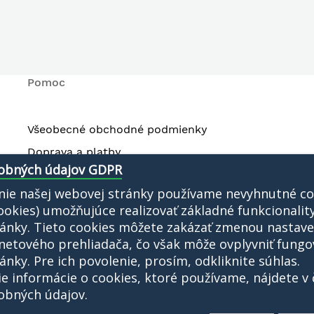
Pomoc
Všeobecné obchodné podmienky
Doprava a platby
obných údajov GDPR
Ochrana osobných údajov
nie našej webovej stránky používame nevyhnutné co
Reklamačný poriadok
cookies) umožňujúce realizovať základné funkcionalit
Kontakt
ánky. Tieto cookies môžete zakázať zmenou nastave
netového prehliadača, čo však môže ovplyvniť fungo
ánky. Pre ich povolenie, prosím, odkliknite súhlas.
e informácie o cookies, ktoré používame, nájdete v 
obných údajov.