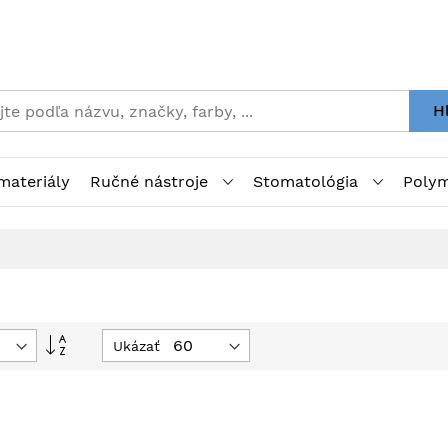
H
materiály
Ručné nástroje
Stomatológia
Polym
Nastaviť
Ukázať
zostupný
smer