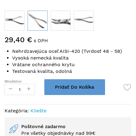
Preskočiť
29,40 €
na
s DPH
začiatok
Nehrdzavejúca oceľ AISI-420 (Tvrdosť 48 - 58)
galérie
Vysoká nemecká kvalita
obrázkov
Vrátane ochranného krytu
Testovaná kvalita, odolná
Množstvo:
Pridať Do Košíka
Kategória:
Kliešte
Poštovné zadarmo
Pre všetky objednávky nad 99€