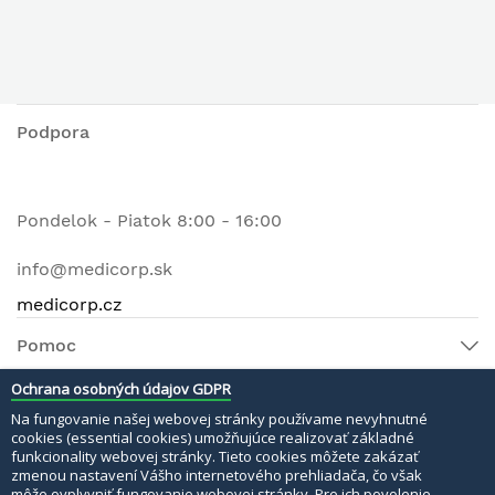
Podpora
Pondelok - Piatok 8:00 - 16:00
info@medicorp.sk
medicorp.cz
Pomoc
Ochrana osobných údajov GDPR
Na fungovanie našej webovej stránky používame nevyhnutné
© 2022 MEDI MATERI s.r.o. Všetky práva vyhradené.
cookies (essential cookies) umožňujúce realizovať základné
funkcionality webovej stránky. Tieto cookies môžete zakázať
Bezpečné platby:
zmenou nastavení Vášho internetového prehliadača, čo však
môže ovplyvniť fungovanie webovej stránky. Pre ich povolenie,