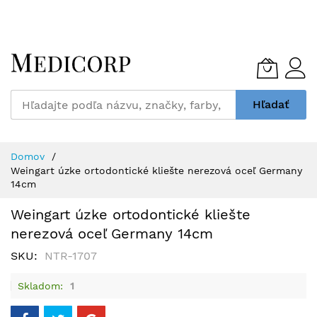
Skip
to
Content
Hľadať
Domov
Weingart úzke ortodontické kliešte nerezová oceľ Germany
14cm
Weingart úzke ortodontické kliešte
nerezová oceľ Germany 14cm
SKU
NTR-1707
Skladom
1