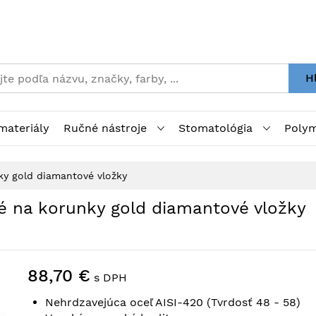
H
materiály
Ručné nástroje
Stomatológia
Polym
ky gold diamantové vložky
é na korunky gold diamantové vložky
88,70 €
s DPH
Nehrdzavejúca oceľ AISI-420 (Tvrdosť 48 - 58)