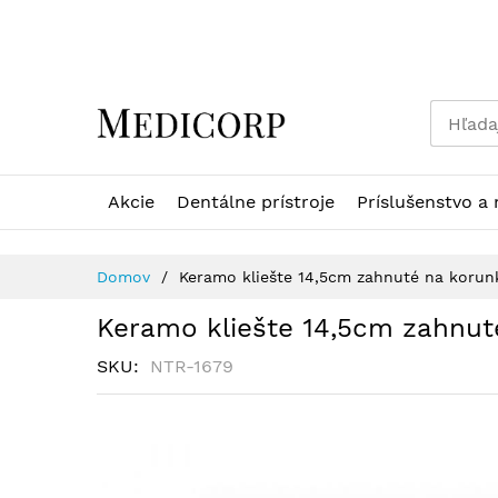
Skip
to
Content
Akcie
Dentálne prístroje
Príslušenstvo a 
Domov
Keramo kliešte 14,5cm zahnuté na korun
Keramo kliešte 14,5cm zahnut
SKU
NTR-1679
Preskočiť
na
koniec