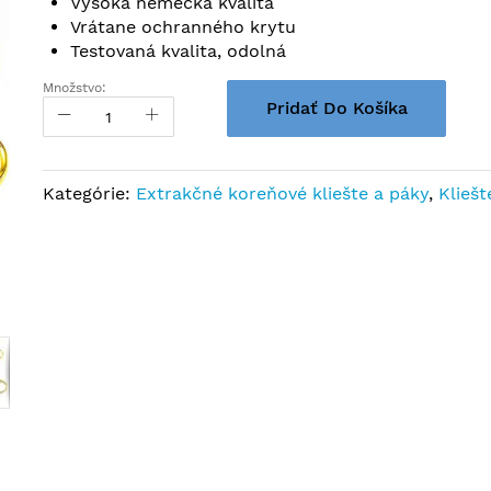
Vysoká nemecká kvalita
Vrátane ochranného krytu
Testovaná kvalita, odolná
Množstvo:
Pridať Do Košíka
Kategórie:
Extrakčné koreňové kliešte a páky
,
Kliešt