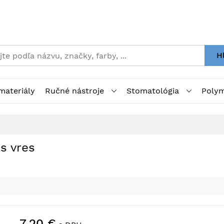
H
materiály
Ručné nástroje
Stomatológia
Polym
s vres
7,20 €