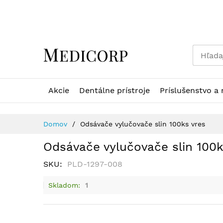
Skip
to
Content
Akcie
Dentálne prístroje
Príslušenstvo a 
Domov
Odsávače vylučovače slin 100ks vres
Odsávače vylučovače slin 100k
SKU
PLD-1297-008
Skladom
1
Preskočiť