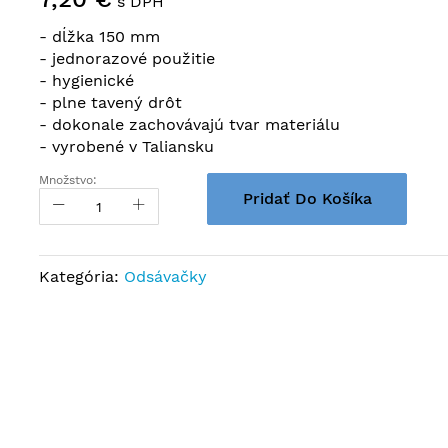
s DPH
- dĺžka 150 mm
- jednorazové použitie
- hygienické
- plne tavený drôt
- dokonale zachovávajú tvar materiálu
- vyrobené v Taliansku
Množstvo:
Pridať Do Košíka
Kategória:
Odsávačky