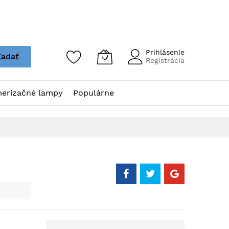
Prihlásenie
ľadať
Registrácia
erizačné lampy
Populárne