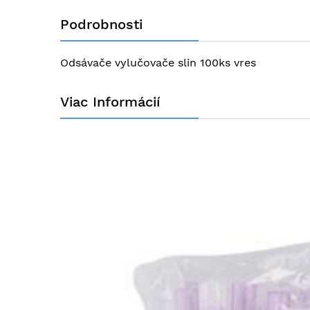
na
Podrobnosti
začiatok
galérie
obrázkov
Odsávače vylučovače slin 100ks vres
Viac Informácií