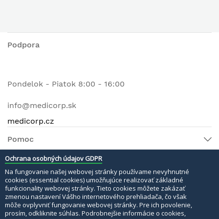
Podpora
Pondelok - Piatok 8:00 - 16:00
info@medicorp.sk
medicorp.cz
Pomoc
Ochrana osobných údajov GDPR
Na fungovanie našej webovej stránky používame nevyhnutné
© 2022 MEDI MATERI s.r.o. Všetky práva vyhradené.
cookies (essential cookies) umožňujúce realizovať základné
funkcionality webovej stránky. Tieto cookies môžete zakázať
Bezpečné platby:
zmenou nastavení Vášho internetového prehliadača, čo však
môže ovplyvniť fungovanie webovej stránky. Pre ich povolenie,
prosím, odkliknite súhlas. Podrobnejšie informácie o cookies,