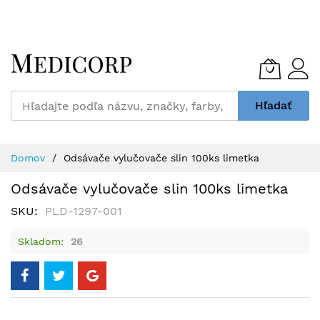
Skip
to
Content
Hľadať
Domov
Odsávače vylučovače slin 100ks limetka
Odsávače vylučovače slin 100ks limetka
SKU
PLD-1297-001
Skladom
26
Preskočiť