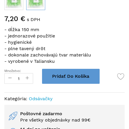
Preskočiť
7,20 €
na
s DPH
začiatok
- dĺžka 150 mm
galérie
- jednorazové použitie
obrázkov
- hygienické
- plne tavený drôt
- dokonale zachovávajú tvar materiálu
- vyrobené v Taliansku
Množstvo:
Pridať Do Košíka
Kategória:
Odsávačky
Poštovné zadarmo
Pre všetky objednávky nad 99€