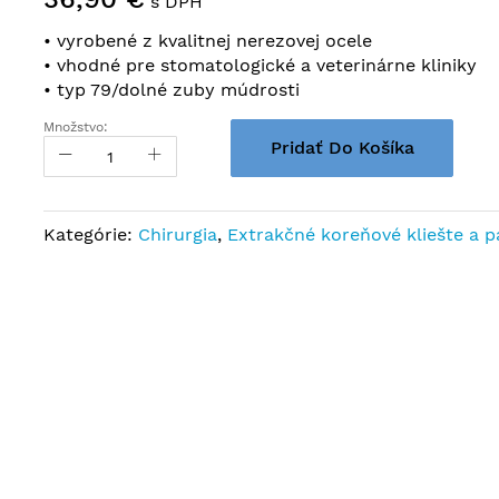
s DPH
• vyrobené z kvalitnej nerezovej ocele
• vhodné pre stomatologické a veterinárne kliniky
• typ 79/dolné zuby múdrosti
Množstvo:
Pridať Do Košíka
Kategórie:
Chirurgia
,
Extrakčné koreňové kliešte a p