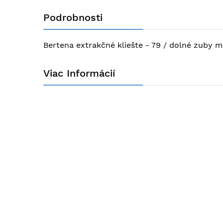
na
Podrobnosti
začiatok
galérie
obrázkov
Bertena extrakčné kliešte - 79 / dolné zuby m
Viac Informácií