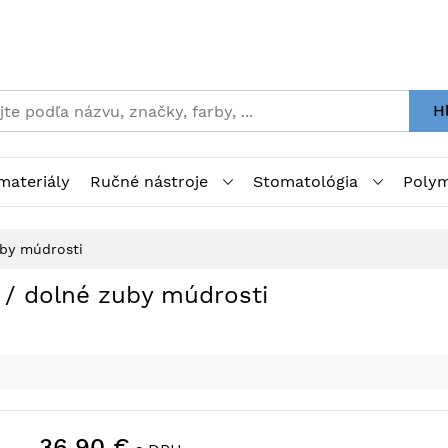
H
materiály
Ručné nástroje
Stomatológia
Polym
uby múdrosti
9 / dolné zuby múdrosti
36,90 €