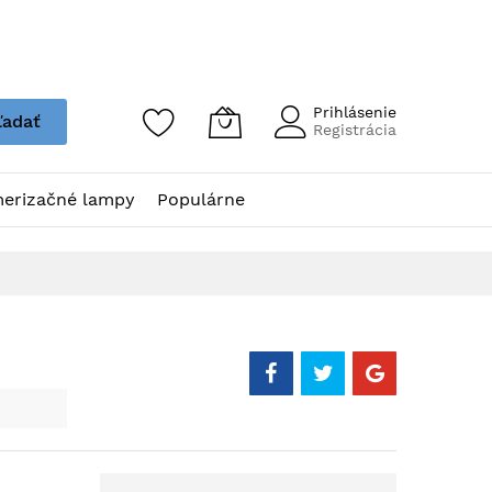
Prihlásenie
ľadať
Registrácia
erizačné lampy
Populárne