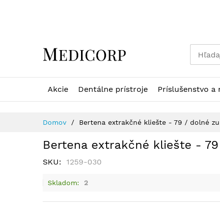
Skip
to
Content
Akcie
Dentálne prístroje
Príslušenstvo a 
Domov
Bertena extrakčné kliešte - 79 / dolné z
Bertena extrakčné kliešte - 7
SKU
1259-030
Skladom
2
Preskočiť