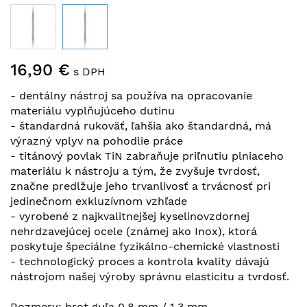
Preskočiť
16,90 €
na
s DPH
začiatok
- dentálny nástroj sa používa na opracovanie
galérie
materiálu vyplňujúceho dutinu
obrázkov
- štandardná rukoväť, ľahšia ako štandardná, má
výrazný vplyv na pohodlie práce
- titánový povlak TiN zabraňuje priľnutiu plniaceho
materiálu k nástroju a tým, že zvyšuje tvrdosť,
značne predlžuje jeho trvanlivosť a trvácnosť pri
jedinečnom exkluzívnom vzhľade
- vyrobené z najkvalitnejšej kyselinovzdornej
nehrdzavejúcej ocele (známej ako Inox), ktorá
poskytuje špeciálne fyzikálno-chemické vlastnosti
- technologický proces a kontrola kvality dávajú
nástrojom našej výroby správnu elasticitu a tvrdosť.
Rozmery: hrot guľa 0,8 mm / 1,3 mm