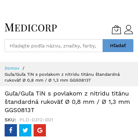
Skip
to
Content
Hľadať
Domov
Guľa/Guľa TiN s povlakom z nitridu titánu štandardná
rukoväť Ø 0,8 mm / Ø 1,3 mm GGS0813T
Guľa/Guľa TiN s povlakom z nitridu titánu
štandardná rukoväť Ø 0,8 mm / Ø 1,3 mm
GGS0813T
SKU
PLD-0312-001