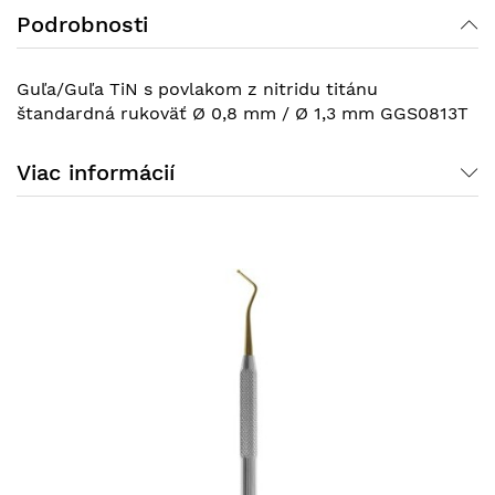
Podrobnosti
Guľa/Guľa TiN s povlakom z nitridu titánu
štandardná rukoväť Ø 0,8 mm / Ø 1,3 mm GGS0813T
Viac informácií