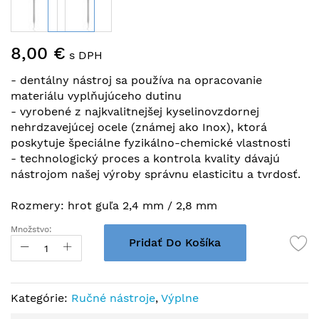
Preskočiť
8,00 €
na
s DPH
začiatok
- dentálny nástroj sa používa na opracovanie
galérie
materiálu vyplňujúceho dutinu
obrázkov
- vyrobené z najkvalitnejšej kyselinovzdornej
nehrdzavejúcej ocele (známej ako Inox), ktorá
poskytuje špeciálne fyzikálno-chemické vlastnosti
- technologický proces a kontrola kvality dávajú
nástrojom našej výroby správnu elasticitu a tvrdosť.
Rozmery: hrot guľa 2,4 mm / 2,8 mm
Množstvo:
Pridať Do Košíka
Kategórie:
Ručné nástroje
,
Výplne