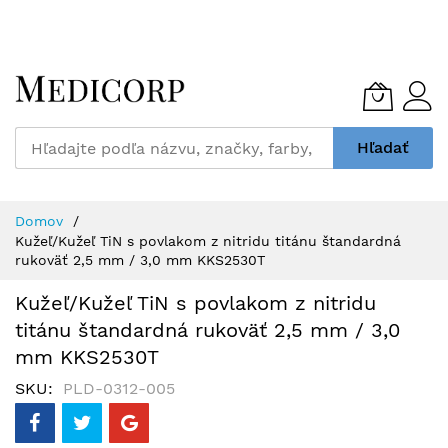
Skip
to
Content
Hľadať
Domov
Kužeľ/Kužeľ TiN s povlakom z nitridu titánu štandardná
rukoväť 2,5 mm / 3,0 mm KKS2530T
Kužeľ/Kužeľ TiN s povlakom z nitridu
titánu štandardná rukoväť 2,5 mm / 3,0
mm KKS2530T
SKU
PLD-0312-005