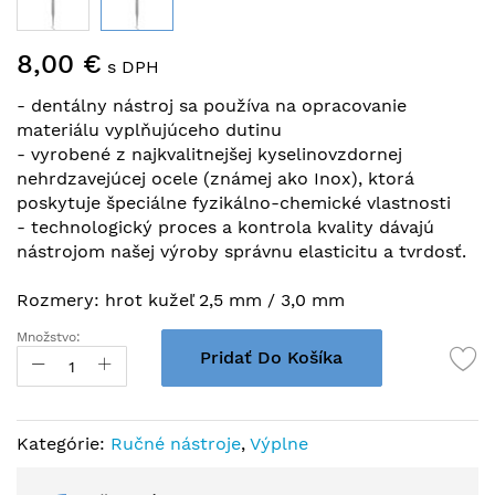
Preskočiť
8,00 €
na
s DPH
začiatok
- dentálny nástroj sa používa na opracovanie
galérie
materiálu vyplňujúceho dutinu
obrázkov
- vyrobené z najkvalitnejšej kyselinovzdornej
nehrdzavejúcej ocele (známej ako Inox), ktorá
poskytuje špeciálne fyzikálno-chemické vlastnosti
- technologický proces a kontrola kvality dávajú
nástrojom našej výroby správnu elasticitu a tvrdosť.
Rozmery: hrot kužeľ 2,5 mm / 3,0 mm
Množstvo:
Pridať Do Košíka
Kategórie:
Ručné nástroje
,
Výplne