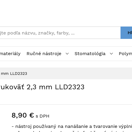
H
materiály
Ručné nástroje
Stomatológia
Polym
3 mm LLD2323
rukoväť 2,3 mm LLD2323
8,90 €
s DPH
- nástroj používaný na nanášanie a tvarovanie výpln