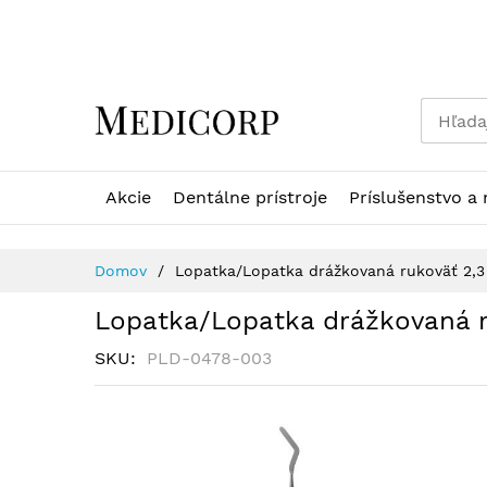
Skip
to
Content
Akcie
Dentálne prístroje
Príslušenstvo a 
Domov
Lopatka/Lopatka drážkovaná rukoväť 2,
Lopatka/Lopatka drážkovaná 
SKU
PLD-0478-003
Preskočiť
na
koniec