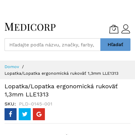
Skip
to
Content
Hľadať
Domov
Lopatka/Lopatka ergonomická rukoväť 1,3mm LLE1313
Lopatka/Lopatka ergonomická rukoväť
1,3mm LLE1313
SKU
PLD-0145-001
Preskočiť