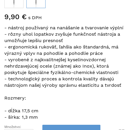
Preskočiť
9,90 €
na
s DPH
začiatok
- nástroj používaný na nanášanie a tvarovanie výplní
galérie
- rôzny uhol lopatkov zvyšuje funkčnosť nástroja a
obrázkov
umožňuje lepšiu presnosť
- ergonomická rukoväť, ľahšia ako štandardná, má
výrazný vplyv na pohodlie a pohodlie práce
- vyrobené z najkvalitnejšej kyselinovzdornej
nehrdzavejúcej ocele (známej ako Inox), ktorá
poskytuje špeciálne fyzikálno-chemické vlastnosti
- technologický proces a kontrola kvality dávajú
nástrojom našej výroby správnu elasticitu a tvrdosť
Rozmery:
- dĺžka 17,5 cm
- šírka: 1,3 mm
Množstvo: