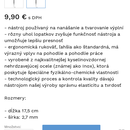
Preskočiť
9,90 €
na
s DPH
začiatok
- nástroj používaný na nanášanie a tvarovanie výplní
galérie
- rôzny uhol lopatkov zvyšuje funkčnosť nástroja a
obrázkov
umožňuje lepšiu presnosť
- ergonomická rukoväť, ľahšia ako štandardná, má
výrazný vplyv na pohodlie a pohodlie práce
- vyrobené z najkvalitnejšej kyselinovzdornej
nehrdzavejúcej ocele (známej ako Inox), ktorá
poskytuje špeciálne fyzikálno-chemické vlastnosti
- technologický proces a kontrola kvality dávajú
nástrojom našej výroby správnu elasticitu a tvrdosť
Rozmery:
- dĺžka 17,5 cm
- šírka: 2,7 mm
Množstvo: