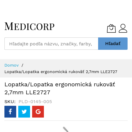
Skip
to
Content
Hľadať
Domov
Lopatka/Lopatka ergonomická rukoväť 2,7mm LLE2727
Lopatka/Lopatka ergonomická rukoväť
2,7mm LLE2727
SKU
PLD-0145-005
Preskočiť