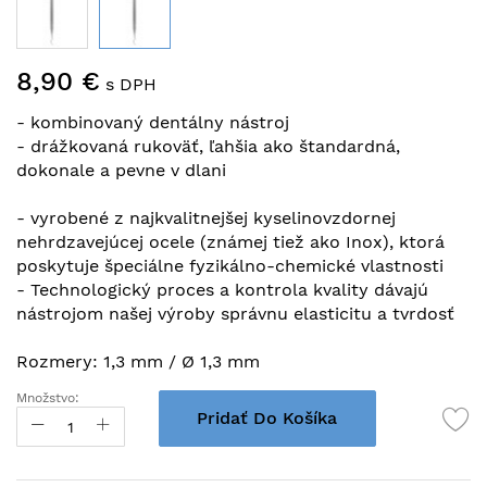
Preskočiť
8,90 €
na
s DPH
začiatok
- kombinovaný dentálny nástroj
galérie
- drážkovaná rukoväť, ľahšia ako štandardná,
obrázkov
dokonale a pevne v dlani
- vyrobené z najkvalitnejšej kyselinovzdornej
nehrdzavejúcej ocele (známej tiež ako Inox), ktorá
poskytuje špeciálne fyzikálno-chemické vlastnosti
- Technologický proces a kontrola kvality dávajú
nástrojom našej výroby správnu elasticitu a tvrdosť
Rozmery: 1,3 mm / Ø 1,3 mm
Množstvo:
Pridať Do Košíka