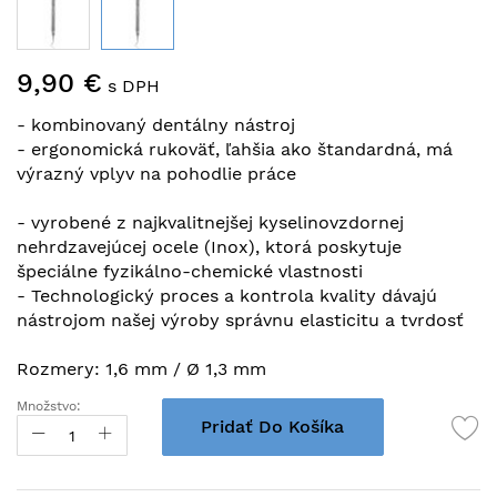
Preskočiť
9,90 €
na
s DPH
začiatok
- kombinovaný dentálny nástroj
galérie
- ergonomická rukoväť, ľahšia ako štandardná, má
obrázkov
výrazný vplyv na pohodlie práce
- vyrobené z najkvalitnejšej kyselinovzdornej
nehrdzavejúcej ocele (Inox), ktorá poskytuje
špeciálne fyzikálno-chemické vlastnosti
- Technologický proces a kontrola kvality dávajú
nástrojom našej výroby správnu elasticitu a tvrdosť
Rozmery: 1,6 mm / Ø 1,3 mm
Množstvo:
Pridať Do Košíka