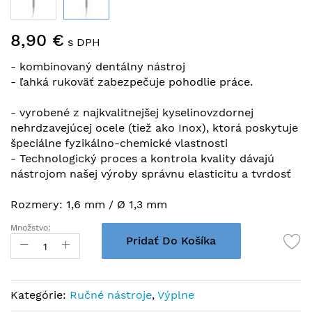
Preskočiť
8,90 €
na
s DPH
začiatok
- kombinovaný dentálny nástroj
galérie
- ľahká rukoväť zabezpečuje pohodlie práce.
obrázkov
- vyrobené z najkvalitnejšej kyselinovzdornej
nehrdzavejúcej ocele (tiež ako Inox), ktorá poskytuje
špeciálne fyzikálno-chemické vlastnosti
- Technologický proces a kontrola kvality dávajú
nástrojom našej výroby správnu elasticitu a tvrdosť
Rozmery: 1,6 mm / Ø 1,3 mm
Množstvo:
Pridať Do Košíka
Kategórie:
Ručné nástroje
,
Výplne