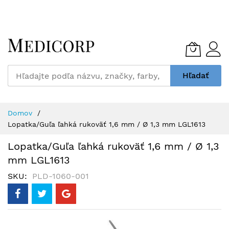
Skip
to
Content
Hľadať
Domov
Lopatka/Guľa ľahká rukoväť 1,6 mm / Ø 1,3 mm LGL1613
Lopatka/Guľa ľahká rukoväť 1,6 mm / Ø 1,3
mm LGL1613
SKU
PLD-1060-001
Preskočiť