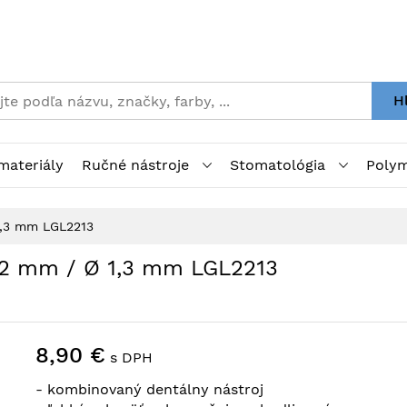
H
materiály
Ručné nástroje
Stomatológia
Polym
1,3 mm LGL2213
,2 mm / Ø 1,3 mm LGL2213
8,90 €
s DPH
- kombinovaný dentálny nástroj