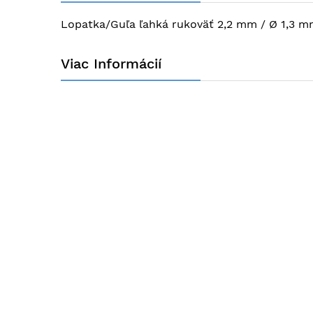
obrázkov
Lopatka/Guľa ľahká rukoväť 2,2 mm / Ø 1,3 
Viac Informácií