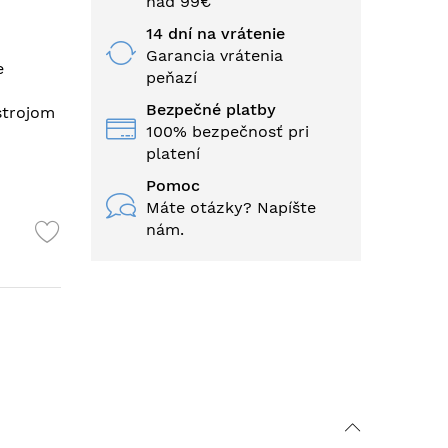
nad 99€
14 dní na vrátenie
Garancia vrátenia
e
peňazí
Bezpečné platby
strojom
100% bezpečnosť pri
platení
Pomoc
Máte otázky? Napíšte
nám.