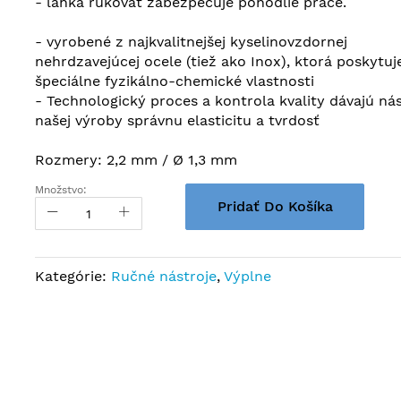
- ľahká rukoväť zabezpečuje pohodlie práce.
- vyrobené z najkvalitnejšej kyselinovzdornej
nehrdzavejúcej ocele (tiež ako Inox), ktorá poskytuj
špeciálne fyzikálno-chemické vlastnosti
- Technologický proces a kontrola kvality dávajú ná
našej výroby správnu elasticitu a tvrdosť
Rozmery: 2,2 mm / Ø 1,3 mm
Množstvo:
Pridať Do Košíka
Kategórie:
Ručné nástroje
,
Výplne