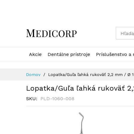
Skip
to
Content
Akcie
Dentálne prístroje
Príslušenstvo a 
Domov
Lopatka/Guľa ľahká rukoväť 2,2 mm / Ø 
Lopatka/Guľa ľahká rukoväť 2
SKU
PLD-1060-008
Preskočiť
na
koniec