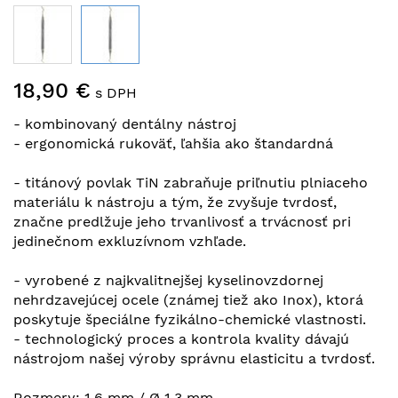
Preskočiť
18,90 €
na
s DPH
začiatok
- kombinovaný dentálny nástroj
galérie
- ergonomická rukoväť, ľahšia ako štandardná
obrázkov
- titánový povlak TiN zabraňuje priľnutiu plniaceho
materiálu k nástroju a tým, že zvyšuje tvrdosť,
značne predlžuje jeho trvanlivosť a trvácnosť pri
jedinečnom exkluzívnom vzhľade.
- vyrobené z najkvalitnejšej kyselinovzdornej
nehrdzavejúcej ocele (známej tiež ako Inox), ktorá
poskytuje špeciálne fyzikálno-chemické vlastnosti.
- technologický proces a kontrola kvality dávajú
nástrojom našej výroby správnu elasticitu a tvrdosť.
Rozmery: 1,6 mm / Ø 1,3 mm