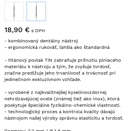
Preskočiť
18,90 €
na
s DPH
začiatok
- kombinovaný dentálny nástroj
galérie
- ergonomická rukoväť, ľahšia ako štandardná
obrázkov
- titánový povlak TiN zabraňuje priľnutiu plniaceho
materiálu k nástroju a tým, že zvyšuje tvrdosť,
značne predlžuje jeho trvanlivosť a trvácnosť pri
jedinečnom exkluzívnom vzhľade.
- vyrobené z najkvalitnejšej kyselinovzdornej
nehrdzavejúcej ocele (známej tiež ako Inox), ktorá
poskytuje špeciálne fyzikálno-chemické vlastnosti.
- technologický proces a kontrola kvality dávajú
nástrojom našej výroby správnu elasticitu a tvrdosť.
Rozmery: 2,2 mm / Ø 1,8 mm