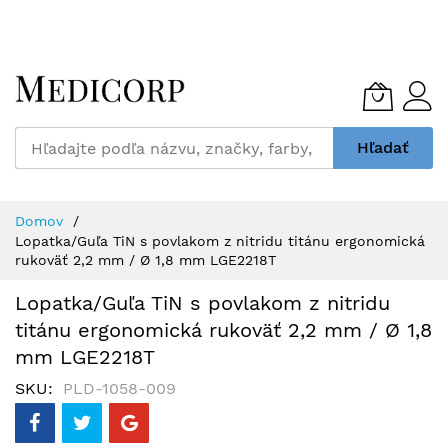
Skip
to
Content
Hľadať
Domov
Lopatka/Guľa TiN s povlakom z nitridu titánu ergonomická
rukoväť 2,2 mm / Ø 1,8 mm LGE2218T
Lopatka/Guľa TiN s povlakom z nitridu
titánu ergonomická rukoväť 2,2 mm / Ø 1,8
mm LGE2218T
SKU
PLD-1058-009