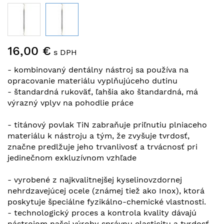
Preskočiť
16,00 €
na
s DPH
začiatok
- kombinovaný dentálny nástroj sa používa na
galérie
opracovanie materiálu vyplňujúceho dutinu
obrázkov
- štandardná rukoväť, ľahšia ako štandardná, má
výrazný vplyv na pohodlie práce
- titánový povlak TiN zabraňuje priľnutiu plniaceho
materiálu k nástroju a tým, že zvyšuje tvrdosť,
značne predlžuje jeho trvanlivosť a trvácnosť pri
jedinečnom exkluzívnom vzhľade
- vyrobené z najkvalitnejšej kyselinovzdornej
nehrdzavejúcej ocele (známej tiež ako Inox), ktorá
poskytuje špeciálne fyzikálno-chemické vlastnosti.
- technologický proces a kontrola kvality dávajú
nástrojom našej výroby správnu elasticitu a tvrdosť