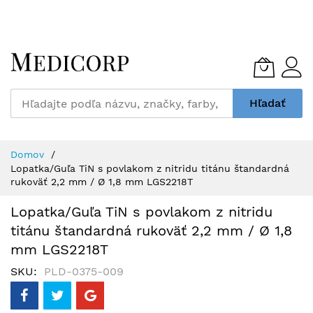
Skip
to
Content
Hľadať
Domov
Lopatka/Guľa TiN s povlakom z nitridu titánu štandardná
rukoväť 2,2 mm / Ø 1,8 mm LGS2218T
Lopatka/Guľa TiN s povlakom z nitridu
titánu štandardná rukoväť 2,2 mm / Ø 1,8
mm LGS2218T
SKU
PLD-0375-009