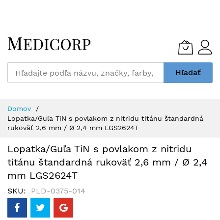
Skip
to
Content
Hľadať
Domov
Lopatka/Guľa TiN s povlakom z nitridu titánu štandardná
rukoväť 2,6 mm / Ø 2,4 mm LGS2624T
Lopatka/Guľa TiN s povlakom z nitridu
titánu štandardná rukoväť 2,6 mm / Ø 2,4
mm LGS2624T
SKU
PLD-0375-014