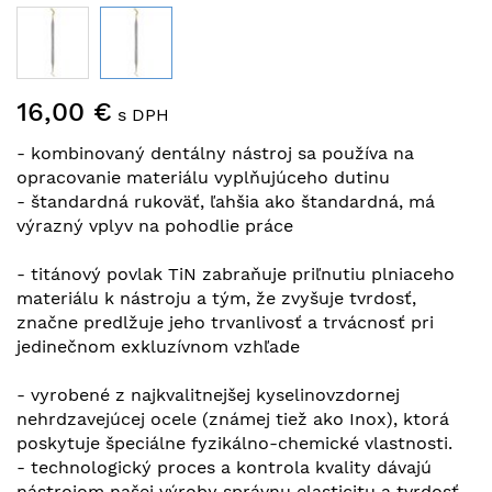
Preskočiť
16,00 €
na
s DPH
začiatok
- kombinovaný dentálny nástroj sa používa na
galérie
opracovanie materiálu vyplňujúceho dutinu
obrázkov
- štandardná rukoväť, ľahšia ako štandardná, má
výrazný vplyv na pohodlie práce
- titánový povlak TiN zabraňuje priľnutiu plniaceho
materiálu k nástroju a tým, že zvyšuje tvrdosť,
značne predlžuje jeho trvanlivosť a trvácnosť pri
jedinečnom exkluzívnom vzhľade
- vyrobené z najkvalitnejšej kyselinovzdornej
nehrdzavejúcej ocele (známej tiež ako Inox), ktorá
poskytuje špeciálne fyzikálno-chemické vlastnosti.
- technologický proces a kontrola kvality dávajú
nástrojom našej výroby správnu elasticitu a tvrdosť