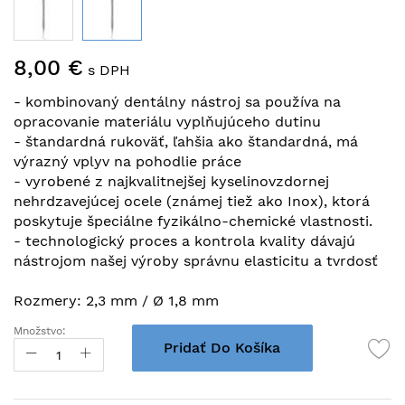
Preskočiť
8,00 €
na
s DPH
začiatok
- kombinovaný dentálny nástroj sa používa na
galérie
opracovanie materiálu vyplňujúceho dutinu
obrázkov
- štandardná rukoväť, ľahšia ako štandardná, má
výrazný vplyv na pohodlie práce
- vyrobené z najkvalitnejšej kyselinovzdornej
nehrdzavejúcej ocele (známej tiež ako Inox), ktorá
poskytuje špeciálne fyzikálno-chemické vlastnosti.
- technologický proces a kontrola kvality dávajú
nástrojom našej výroby správnu elasticitu a tvrdosť
Rozmery: 2,3 mm / Ø 1,8 mm
Množstvo:
Pridať Do Košíka