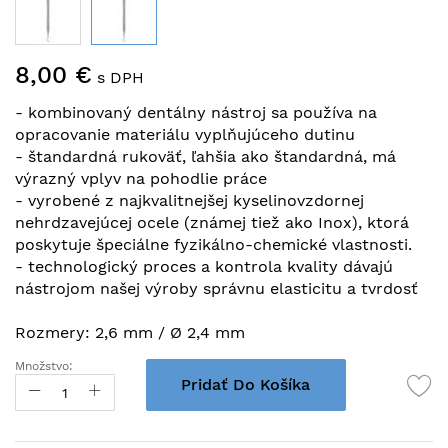
Preskočiť
8,00 €
na
s DPH
začiatok
- kombinovaný dentálny nástroj sa používa na
galérie
opracovanie materiálu vyplňujúceho dutinu
obrázkov
- štandardná rukoväť, ľahšia ako štandardná, má
výrazný vplyv na pohodlie práce
- vyrobené z najkvalitnejšej kyselinovzdornej
nehrdzavejúcej ocele (známej tiež ako Inox), ktorá
poskytuje špeciálne fyzikálno-chemické vlastnosti.
- technologický proces a kontrola kvality dávajú
nástrojom našej výroby správnu elasticitu a tvrdosť
Rozmery: 2,6 mm / Ø 2,4 mm
Množstvo:
Pridať Do Košíka