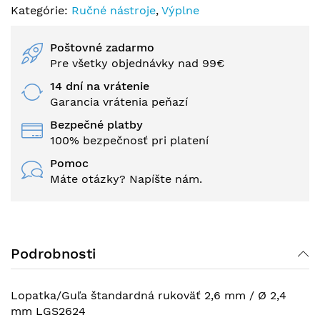
Kategórie:
Ručné nástroje
,
Výplne
Poštovné zadarmo
Pre všetky objednávky nad 99€
14 dní na vrátenie
Garancia vrátenia peňazí
Bezpečné platby
100% bezpečnosť pri platení
Pomoc
Máte otázky? Napíšte nám.
Podrobnosti
Lopatka/Guľa štandardná rukoväť 2,6 mm / Ø 2,4
mm LGS2624