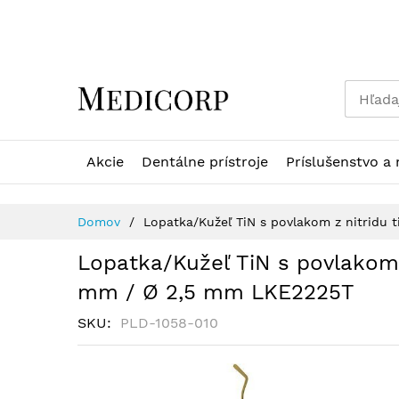
Skip
to
Content
Akcie
Dentálne prístroje
Príslušenstvo a 
Domov
Lopatka/Kužeľ TiN s povlakom z nitridu
Lopatka/Kužeľ TiN s povlakom 
mm / Ø 2,5 mm LKE2225T
SKU
PLD-1058-010
Preskočiť
na