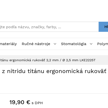
H
materiály
Ručné nástroje
Stomatológia
Polym
 titánu ergonomická rukoväť 2,2 mm / Ø 2,5 mm LKE2225T
z nitridu titánu ergonomická rukoväť 
19,90 €
s DPH