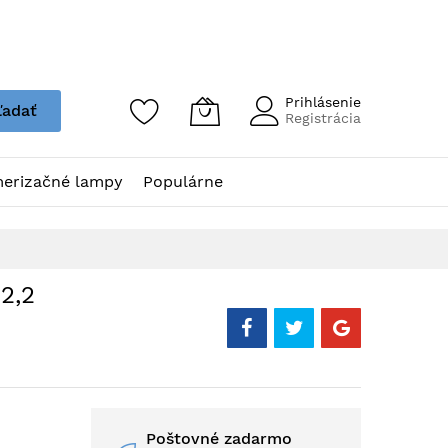
Prihlásenie
ľadať
Registrácia
erizačné lampy
Populárne
2,2
Poštovné zadarmo