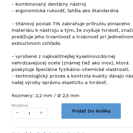
- kombinovaný dentálny nástroj
- ergonomická rukoväť, ľahšia ako štandardná
- titánový povlak TiN zabraňuje priľnutiu plniaceho
materiálu k nástroju a tým, že zvyšuje tvrdosť, zna
predlžuje jeho trvanlivosť a trvácnosť pri jedinečno
exkluzívnom vzhľade.
- vyrobené z najkvalitnejšej kyselinovzdornej
nehrdzavejúcej ocele (známej tiež ako Inox), ktorá
poskytuje špeciálne fyzikálno-chemické vlastnosti.
- technologický proces a kontrola kvality dávajú ná
našej výroby správnu elasticitu a tvrdosť.
Rozmery: 2,2 mm / Ø 2,5 mm
Množstvo:
Pridať Do Košíka