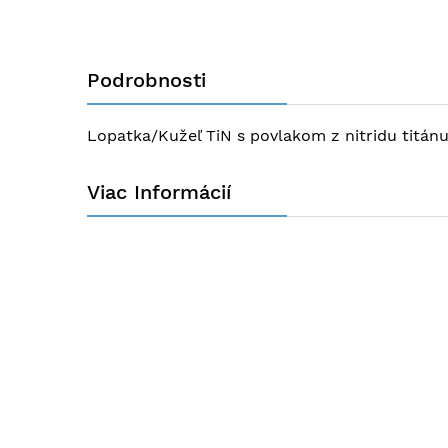
začiatok
galérie
obrázkov
Podrobnosti
Lopatka/Kužeľ TiN s povlakom z nitridu titá
Viac Informácií