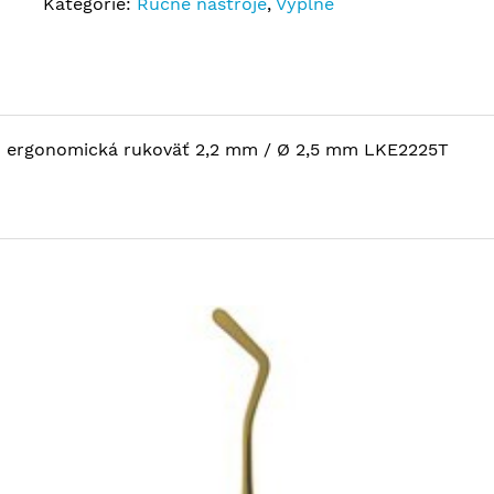
Kategórie:
Ručné nástroje
,
Výplne
nu ergonomická rukoväť 2,2 mm / Ø 2,5 mm LKE2225T