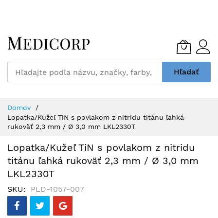
Skip
to
Content
Hľadať
Domov
Lopatka/Kužeľ TiN s povlakom z nitridu titánu ľahká
rukoväť 2,3 mm / Ø 3,0 mm LKL2330T
Lopatka/Kužeľ TiN s povlakom z nitridu
titánu ľahká rukoväť 2,3 mm / Ø 3,0 mm
LKL2330T
SKU
PLD-1057-007