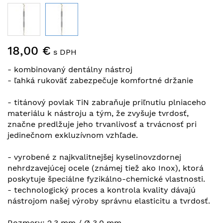
Preskočiť
18,00 €
na
s DPH
začiatok
- kombinovaný dentálny nástroj
galérie
- ľahká rukoväť zabezpečuje komfortné držanie
obrázkov
- titánový povlak TiN zabraňuje priľnutiu plniaceho
materiálu k nástroju a tým, že zvyšuje tvrdosť,
značne predlžuje jeho trvanlivosť a trvácnosť pri
jedinečnom exkluzívnom vzhľade.
- vyrobené z najkvalitnejšej kyselinovzdornej
nehrdzavejúcej ocele (známej tiež ako Inox), ktorá
poskytuje špeciálne fyzikálno-chemické vlastnosti.
- technologický proces a kontrola kvality dávajú
nástrojom našej výroby správnu elasticitu a tvrdosť.
Rozmery: 2,3 mm / Ø 3,0 mm