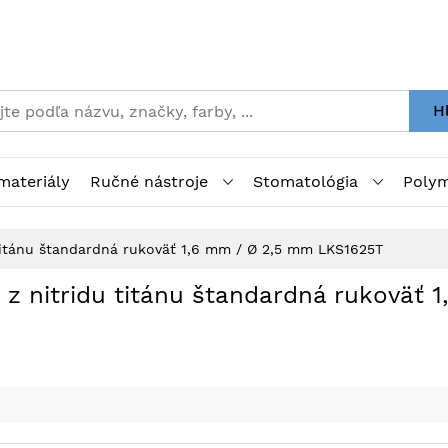
H
materiály
Ručné nástroje
Stomatológia
Polym
 titánu štandardná rukoväť 1,6 mm / Ø 2,5 mm LKS1625T
z nitridu titánu štandardná rukoväť 1