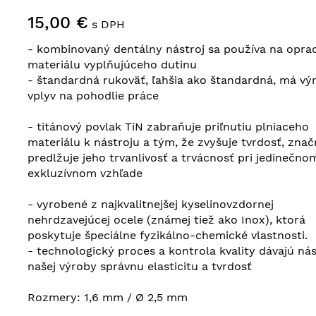
15,00 €
s DPH
- kombinovaný dentálny nástroj sa používa na opra
materiálu vyplňujúceho dutinu
- štandardná rukoväť, ľahšia ako štandardná, má vý
vplyv na pohodlie práce
- titánový povlak TiN zabraňuje priľnutiu plniaceho
materiálu k nástroju a tým, že zvyšuje tvrdosť, zna
predlžuje jeho trvanlivosť a trvácnosť pri jedinečno
exkluzívnom vzhľade
- vyrobené z najkvalitnejšej kyselinovzdornej
nehrdzavejúcej ocele (známej tiež ako Inox), ktorá
poskytuje špeciálne fyzikálno-chemické vlastnosti.
- technologický proces a kontrola kvality dávajú ná
našej výroby správnu elasticitu a tvrdosť
Rozmery: 1,6 mm / Ø 2,5 mm