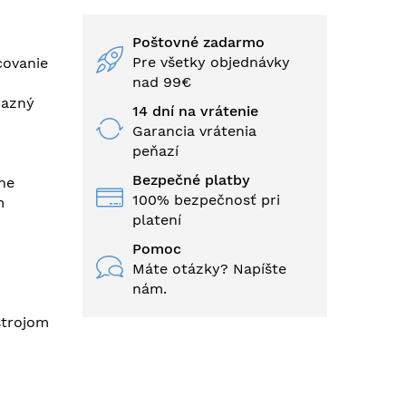
Poštovné zadarmo
Pre všetky objednávky
covanie
nad 99€
razný
14 dní na vrátenie
Garancia vrátenia
peňazí
Bezpečné platby
čne
100% bezpečnosť pri
m
platení
Pomoc
Máte otázky? Napíšte
nám.
strojom