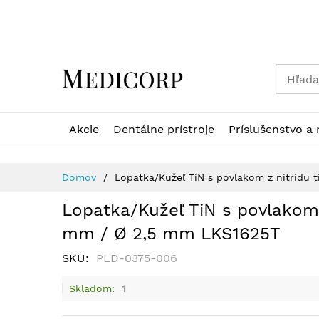
Skip
to
Content
Akcie
Dentálne prístroje
Príslušenstvo a 
Domov
Lopatka/Kužeľ TiN s povlakom z nitridu
Lopatka/Kužeľ TiN s povlakom 
mm / Ø 2,5 mm LKS1625T
SKU
PLD-0375-006
Skladom
1