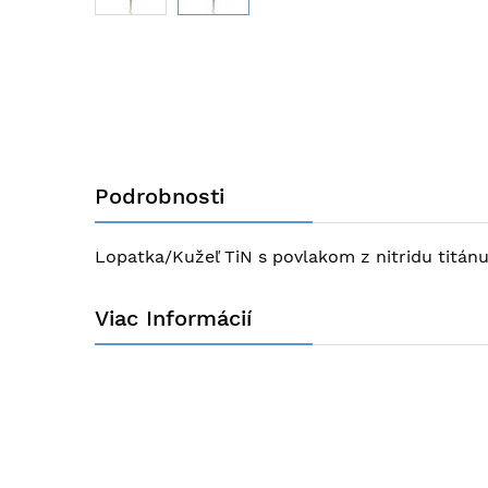
Preskočiť
na
začiatok
galérie
obrázkov
Podrobnosti
Lopatka/Kužeľ TiN s povlakom z nitridu titá
Viac Informácií