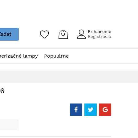
Prihlásenie
ľadať
Registrácia
erizačné lampy
Populárne
,6