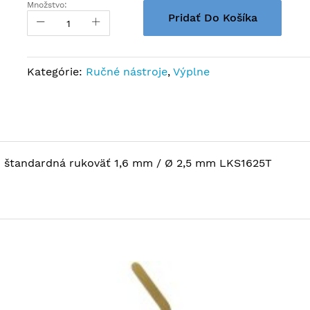
Množstvo:
Pridať Do Košíka
Kategórie:
Ručné nástroje
,
Výplne
nu štandardná rukoväť 1,6 mm / Ø 2,5 mm LKS1625T