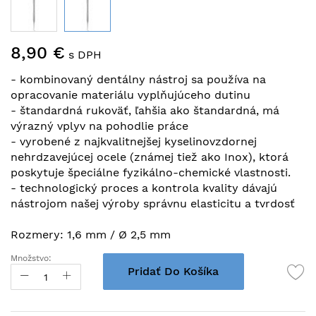
Preskočiť
8,90 €
na
s DPH
začiatok
- kombinovaný dentálny nástroj sa používa na
galérie
opracovanie materiálu vyplňujúceho dutinu
obrázkov
- štandardná rukoväť, ľahšia ako štandardná, má
výrazný vplyv na pohodlie práce
- vyrobené z najkvalitnejšej kyselinovzdornej
nehrdzavejúcej ocele (známej tiež ako Inox), ktorá
poskytuje špeciálne fyzikálno-chemické vlastnosti.
- technologický proces a kontrola kvality dávajú
nástrojom našej výroby správnu elasticitu a tvrdosť
Rozmery: 1,6 mm / Ø 2,5 mm
Množstvo:
Pridať Do Košíka