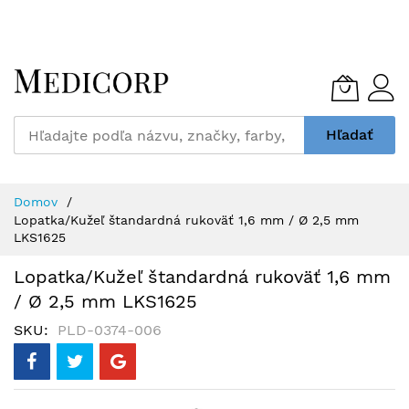
Skip
to
Content
Hľadať
Domov
Lopatka/Kužeľ štandardná rukoväť 1,6 mm / Ø 2,5 mm
LKS1625
Lopatka/Kužeľ štandardná rukoväť 1,6 mm
/ Ø 2,5 mm LKS1625
SKU
PLD-0374-006