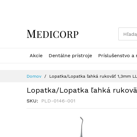
Skip
to
Content
Akcie
Dentálne prístroje
Príslušenstvo a 
Domov
Lopatka/Lopatka ľahká rukoväť 1,3mm LL
Lopatka/Lopatka ľahká rukovä
SKU
PLD-0146-001
Preskočiť
na
koniec