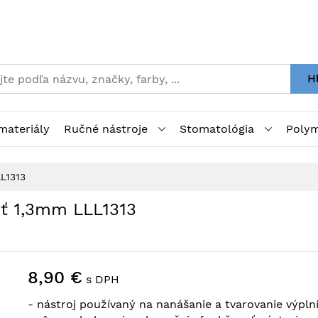
H
materiály
Ručné nástroje
Stomatológia
Polym
L1313
ť 1,3mm LLL1313
8,90 €
s DPH
- nástroj používaný na nanášanie a tvarovanie výpln