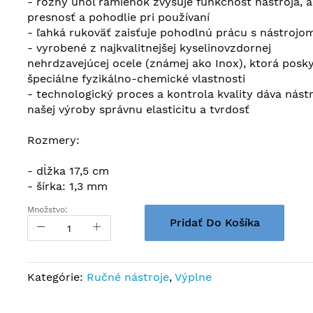
- rôzny uhol ramienok zvyšuje funkčnosť nástroja, a
presnosť a pohodlie pri používaní
- ľahká rukoväť zaisťuje pohodlnú prácu s nástrojo
- vyrobené z najkvalitnejšej kyselinovzdornej
nehrdzavejúcej ocele (známej ako Inox), ktorá posky
špeciálne fyzikálno-chemické vlastnosti
- technologický proces a kontrola kvality dáva nást
našej výroby správnu elasticitu a tvrdosť
Rozmery:
- dĺžka 17,5 cm
- šírka: 1,3 mm
Množstvo:
Pridať Do Košíka
Kategórie:
Ručné nástroje
,
Výplne