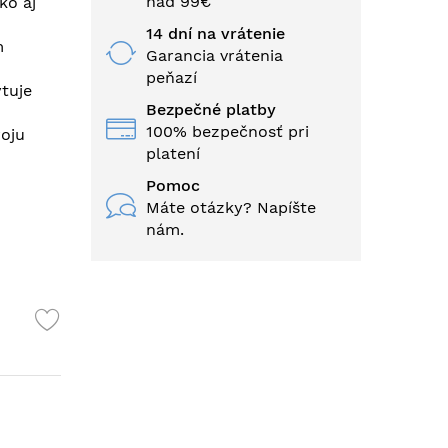
nad 99€
ko aj
14 dní na vrátenie
m
Garancia vrátenia
peňazí
tuje
Bezpečné platby
100% bezpečnosť pri
roju
platení
Pomoc
Máte otázky? Napíšte
nám.