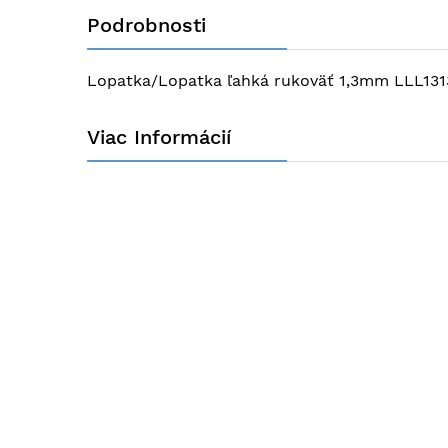
obrázkov
Podrobnosti
Lopatka/Lopatka ľahká rukoväť 1,3mm LLL131
Viac Informácií