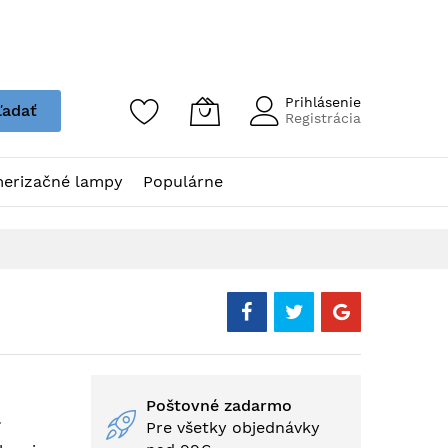
Prihlásenie
ľadať
Registrácia
erizačné lampy
Populárne
Poštovné zadarmo
Pre všetky objednávky
í