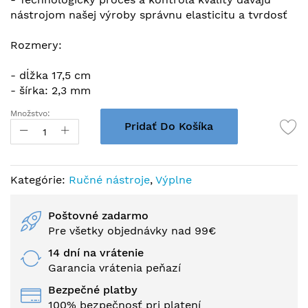
nástrojom našej výroby správnu elasticitu a tvrdosť
Rozmery:
- dĺžka 17,5 cm
- šírka: 2,3 mm
Množstvo:
Pridať Do Košíka
Kategórie:
Ručné nástroje
,
Výplne
Poštovné zadarmo
Pre všetky objednávky nad 99€
14 dní na vrátenie
Garancia vrátenia peňazí
Bezpečné platby
100% bezpečnosť pri platení