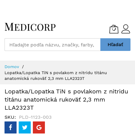
Skip
to
Content
Hľadať
Domov
Lopatka/Lopatka TiN s povlakom z nitridu titánu
anatomická rukoväť 2,3 mm LLA2323T
Lopatka/Lopatka TiN s povlakom z nitridu
titánu anatomická rukoväť 2,3 mm
LLA2323T
SKU
PLD-1123-003