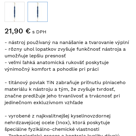
Preskočiť
21,90 €
na
s DPH
začiatok
- nástroj používaný na nanášanie a tvarovanie výplní
galérie
- rôzny uhol lopatkov zvyšuje funkčnosť nástroja a
obrázkov
umožňuje lepšiu presnosť
- veľmi ľahká anatomická rukoväť poskytuje
výnimočný komfort a pohodlie pri práci
- titánový povlak TiN zabraňuje priľnutiu plniaceho
materiálu k nástroju a tým, že zvyšuje tvrdosť,
značne predlžuje jeho trvanlivosť a trvácnosť pri
jedinečnom exkluzívnom vzhľade
- vyrobené z najkvalitnejšej kyselinovzdornej
nehrdzavejúcej ocele (Inox), ktorá poskytuje
špeciálne fyzikálno-chemické vlastnosti
- Technologický proces a kontrola kvality dávajú