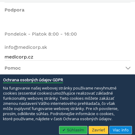
Podpora
Pondelok - Piatok 8:00 - 16:00
info@medicorp.sk
medicorp.cz
Pomoc
Ochrana osobných údajov GDPR
Na fungovanie našej webovej stránky používame nevyhnutné
© 2022 MEDI MATERI s.r.o. Všetky práva vyhradené.
cookies (essential cookies) umožňujúce realizovať základné
funkcionality webovej stránky. Tieto cookies môžete zakázať
Bezpečné platby:
zmenou nastavení Vášho internetového prehliadača, čo však
môže ovplyvniť fungovanie webovej stránky. Pre ich povolenie,
prosím, odkliknite súhlas. Podrobnejšie informácie o cookies,
ktoré používame, nájdete v časti Ochrana osobných údajov.
Súhlasím
Zavrieť
Viac info
Menu
Hľadať
Domov
Môj košík
Me