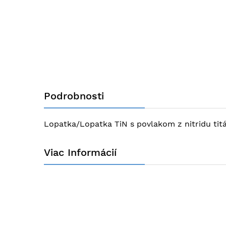
začiatok
galérie
obrázkov
Podrobnosti
Lopatka/Lopatka TiN s povlakom z nitridu ti
Viac Informácií