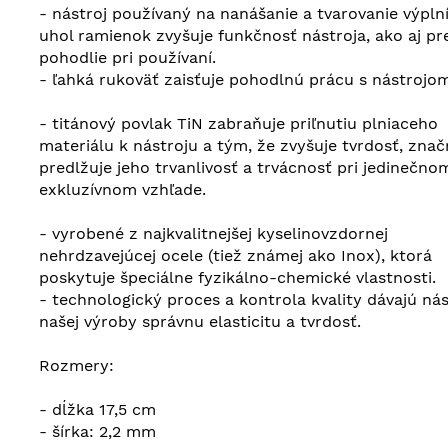
- nástroj používaný na nanášanie a tvarovanie výpln
uhol ramienok zvyšuje funkčnosť nástroja, ako aj pr
pohodlie pri používaní.
- ľahká rukoväť zaisťuje pohodlnú prácu s nástrojom
- titánový povlak TiN zabraňuje priľnutiu plniaceho
materiálu k nástroju a tým, že zvyšuje tvrdosť, zna
predlžuje jeho trvanlivosť a trvácnosť pri jedinečno
exkluzívnom vzhľade.
- vyrobené z najkvalitnejšej kyselinovzdornej
nehrdzavejúcej ocele (tiež známej ako Inox), ktorá
poskytuje špeciálne fyzikálno-chemické vlastnosti.
- technologický proces a kontrola kvality dávajú ná
našej výroby správnu elasticitu a tvrdosť.
Rozmery:
- dĺžka 17,5 cm
- šírka: 2,2 mm