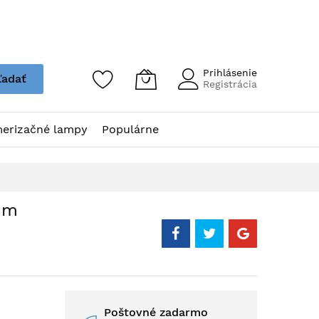
Prihlásenie
ľadať
Registrácia
erizačné lampy
Populárne
2mm
Poštovné zadarmo