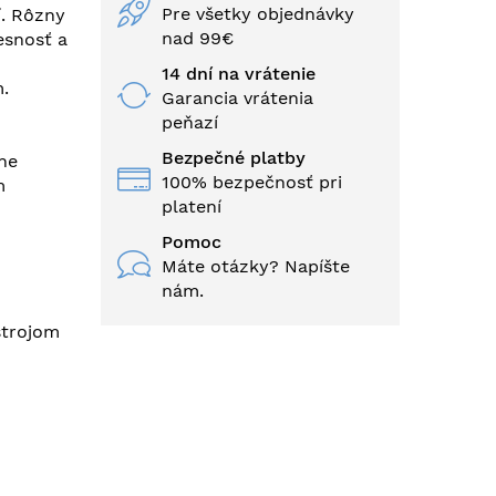
Pre všetky objednávky
í. Rôzny
nad 99€
esnosť a
14 dní na vrátenie
.
Garancia vrátenia
peňazí
Bezpečné platby
čne
100% bezpečnosť pri
m
platení
Pomoc
Máte otázky? Napíšte
nám.
strojom