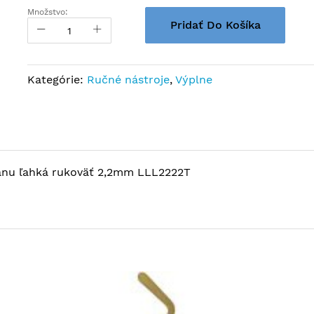
Množstvo:
Pridať Do Košíka
Kategórie:
Ručné nástroje
,
Výplne
tánu ľahká rukoväť 2,2mm LLL2222T