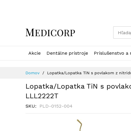
Skip
to
Content
Akcie
Dentálne prístroje
Príslušenstvo a 
Domov
Lopatka/Lopatka TiN s povlakom z nitri
Lopatka/Lopatka TiN s povlako
LLL2222T
SKU
PLD-0152-004
Preskočiť
na