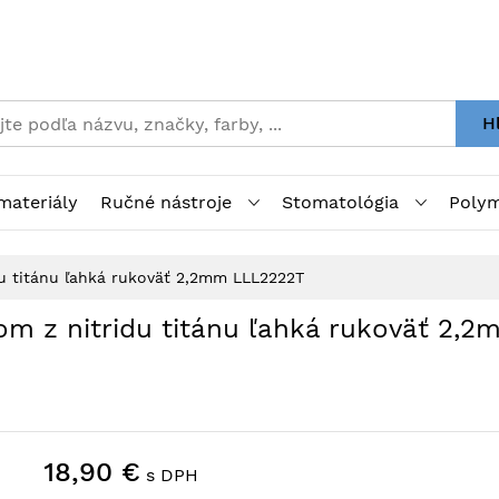
H
materiály
Ručné nástroje
Stomatológia
Polym
du titánu ľahká rukoväť 2,2mm LLL2222T
m z nitridu titánu ľahká rukoväť 2,
18,90 €
s DPH