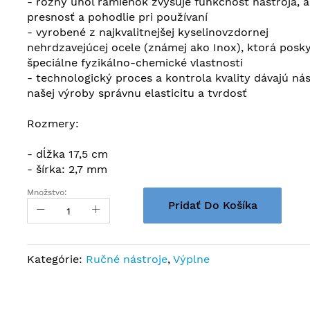
- rôzny uhol ramienok zvyšuje funkčnosť nástroja, a
presnosť a pohodlie pri používaní
- vyrobené z najkvalitnejšej kyselinovzdornej
nehrdzavejúcej ocele (známej ako Inox), ktorá posky
špeciálne fyzikálno-chemické vlastnosti
- technologický proces a kontrola kvality dávajú ná
našej výroby správnu elasticitu a tvrdosť
Rozmery:
- dĺžka 17,5 cm
- šírka: 2,7 mm
Množstvo:
Pridať Do Košíka
Kategórie:
Ručné nástroje
,
Výplne