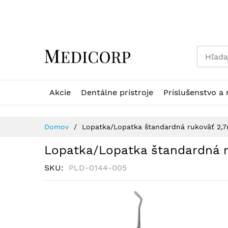
Skip
to
Content
Akcie
Dentálne prístroje
Príslušenstvo a 
Domov
Lopatka/Lopatka štandardná rukoväť 2,
Lopatka/Lopatka štandardná 
SKU
PLD-0144-005
Preskočiť
na
koniec