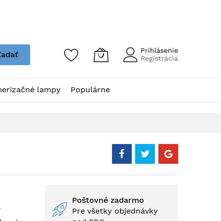
Prihlásenie
ľadať
Registrácia
erizačné lampy
Populárne
Poštovné zadarmo
Pre všetky objednávky
í