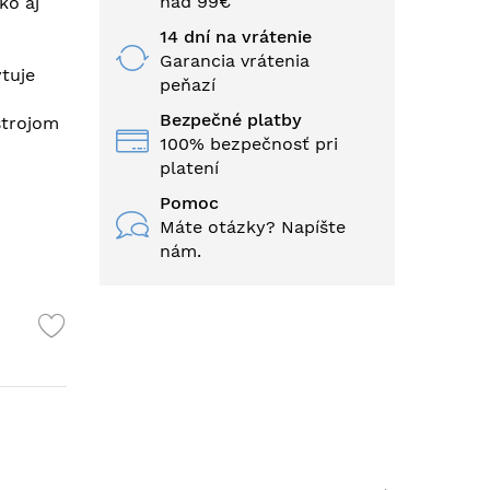
nad 99€
ko aj
14 dní na vrátenie
Garancia vrátenia
tuje
peňazí
Bezpečné platby
strojom
100% bezpečnosť pri
platení
Pomoc
Máte otázky? Napíšte
nám.