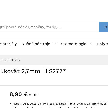
H
materiály
Ručné nástroje
Stomatológia
Polym
7mm LLS2727
rukoväť 2,7mm LLS2727
8,90 €
s DPH
- nástroj používaný na nanášanie a tvarovanie výpln