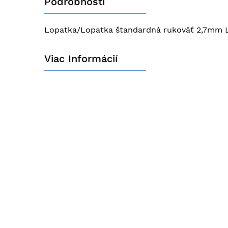
Podrobnosti
obrázkov
Lopatka/Lopatka štandardná rukoväť 2,7mm 
Viac Informácií