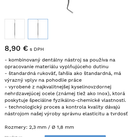
Preskočiť
8,90 €
na
s DPH
začiatok
- kombinovaný dentálny nástroj sa používa na
galérie
opracovanie materiálu vyplňujúceho dutinu
obrázkov
- štandardná rukoväť, ľahšia ako štandardná, má
výrazný vplyv na pohodlie práce
- vyrobené z najkvalitnejšej kyselinovzdornej
nehrdzavejúcej ocele (známej tiež ako Inox), ktorá
poskytuje špeciálne fyzikálno-chemické vlastnosti.
- technologický proces a kontrola kvality dávajú
nástrojom našej výroby správnu elasticitu a tvrdosť
Rozmery: 2,3 mm / Ø 1,8 mm