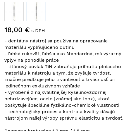
Preskočiť
18,00 €
na
s DPH
začiatok
- dentálny nástroj sa používa na opracovanie
galérie
materiálu vyplňujúceho dutinu
obrázkov
- ľahká rukoväť, ľahšia ako štandardná, má výrazný
vplyv na pohodlie práce
- titánový povlak TiN zabraňuje priľnutiu plniaceho
materiálu k nástroju a tým, že zvyšuje tvrdosť,
značne predlžuje jeho trvanlivosť a trvácnosť pri
jedinečnom exkluzívnom vzhľade
- vyrobené z najkvalitnejšej kyselinovzdornej
nehrdzavejúcej ocele (známej ako Inox), ktorá
poskytuje špeciálne fyzikálno-chemické vlastnosti
- technologický proces a kontrola kvality dávajú
nástrojom našej výroby správnu elasticitu a tvrdosť.
Rozmery: hrot valec 1,2 mm / 1,8 mm