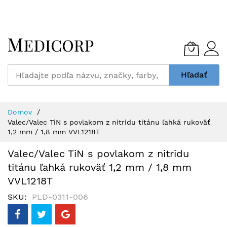
Skip
to
Content
Hľadať
Domov
Valec/Valec TiN s povlakom z nitridu titánu ľahká rukoväť
1,2 mm / 1,8 mm VVL1218T
Valec/Valec TiN s povlakom z nitridu
titánu ľahká rukoväť 1,2 mm / 1,8 mm
VVL1218T
SKU
PLD-0311-006