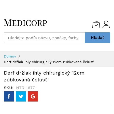
Skip
to
Content
Hľadať
Domov
Derf držiak ihly chirurgický 12cm zúbkovaná čeľusť
Derf držiak ihly chirurgický 12cm
zúbkovaná čeľusť
SKU
NTR-1677
Preskočiť