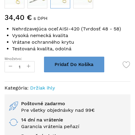
Preskočiť
34,40 €
na
s DPH
začiatok
Nehrdzavejúca oceľ AISI-420 (Tvrdosť 48 - 58)
galérie
Vysoká nemecká kvalita
obrázkov
Vrátane ochranného krytu
Testovaná kvalita, odolná
Množstvo:
Pridať Do Košíka
Kategória:
Držiak ihly
Poštovné zadarmo
Pre všetky objednávky nad 99€
14 dní na vrátenie
Garancia vrátenia peňazí