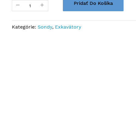
Pridať Do Košíka
Kategórie:
Sondy
,
Exkavátory