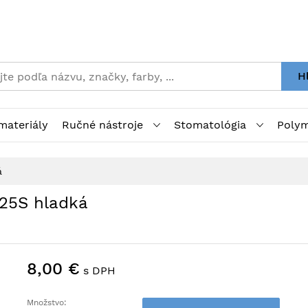
H
materiály
Ručné nástroje
Stomatológia
Polym
á
25S hladká
8,00 €
s DPH
Množstvo: