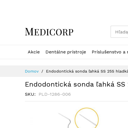
Skip
to
Content
Akcie
Dentálne prístroje
Príslušenstvo a 
Domov
Endodontická sonda ľahká SS 25S hladk
Endodontická sonda ľahká SS 
SKU
PLD-1286-006
Preskočiť
na
koniec