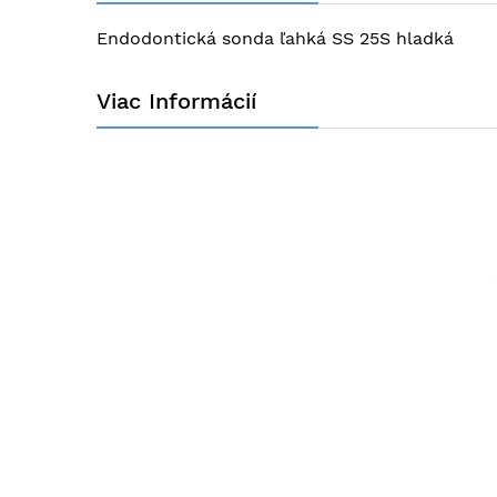
obrázkov
Endodontická sonda ľahká SS 25S hladká
Viac Informácií