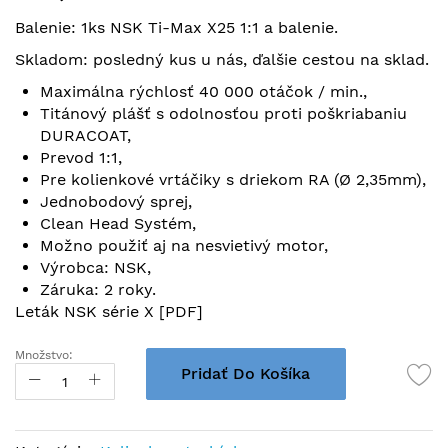
začiatok
Balenie: 1ks NSK Ti-Max X25 1:1 a balenie.
galérie
obrázkov
Skladom: posledný kus u nás, ďalšie cestou na sklad.
Maximálna rýchlosť 40 000 otáčok / min.,
Titánový plášť s odolnosťou proti poškriabaniu
DURACOAT,
Prevod 1:1,
Pre kolienkové vrtáčiky s driekom RA (Ø 2,35mm),
Jednobodový sprej,
Clean Head Systém,
Možno použiť aj na nesvietivý motor,
Výrobca: NSK,
Záruka: 2 roky.
Leták NSK série X [PDF]
Množstvo:
Pridať Do Košíka