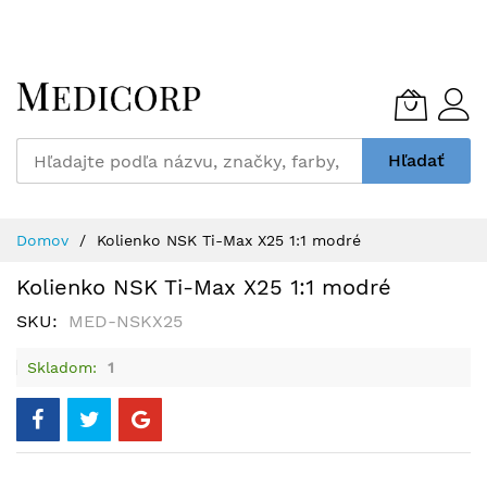
Skip
to
Content
Hľadať
Domov
Kolienko NSK Ti-Max X25 1:1 modré
Kolienko NSK Ti-Max X25 1:1 modré
SKU
MED-NSKX25
Skladom
1
Preskočiť