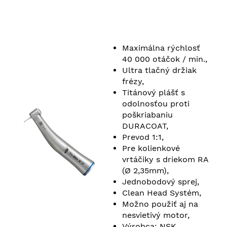
Maximálna rýchlosť
40 000 otáčok / min.,
Ultra tlačný držiak
frézy,
Titánový plášť s
odolnosťou proti
poškriabaniu
DURACOAT,
Prevod 1:1,
Pre kolienkové
vrtáčiky s driekom RA
(Ø 2,35mm),
Jednobodový sprej,
Clean Head Systém,
Možno použiť aj na
nesvietivý motor,
Výrobca: NSK,