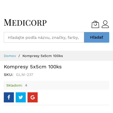
Skip
to
Content
Hľadať
Domov
Kompresy 5x5cm 100ks
Kompresy 5x5cm 100ks
SKU
GLM-237
Skladom
4
Preskočiť