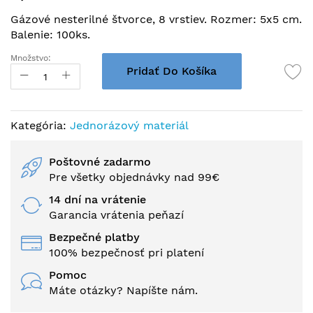
začiatok
Gázové nesterilné štvorce, 8 vrstiev. Rozmer: 5x5 cm.
galérie
Balenie: 100ks.
obrázkov
Množstvo:
Pridať Do Košíka
Kategória:
Jednorázový materiál
Poštovné zadarmo
Pre všetky objednávky nad 99€
14 dní na vrátenie
Garancia vrátenia peňazí
Bezpečné platby
100% bezpečnosť pri platení
Pomoc
Máte otázky? Napíšte nám.