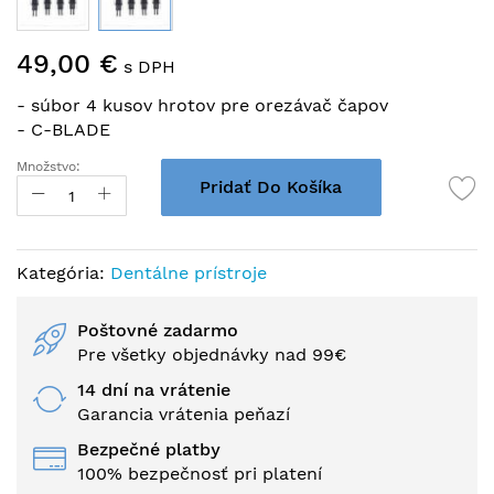
Preskočiť
49,00 €
na
s DPH
začiatok
- súbor 4 kusov hrotov pre orezávač čapov
galérie
- C-BLADE
obrázkov
Množstvo:
Pridať Do Košíka
Kategória:
Dentálne prístroje
Poštovné zadarmo
Pre všetky objednávky nad 99€
14 dní na vrátenie
Garancia vrátenia peňazí
Bezpečné platby
100% bezpečnosť pri platení