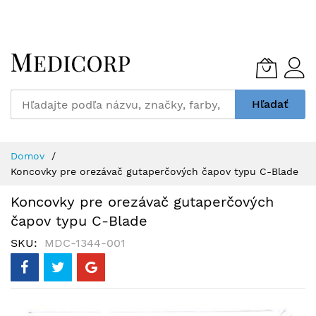
Skip
to
Content
Hľadať
Domov
Koncovky pre orezávač gutaperčových čapov typu C-Blade
Koncovky pre orezávač gutaperčových
čapov typu C-Blade
SKU
MDC-1344-001
Preskočiť