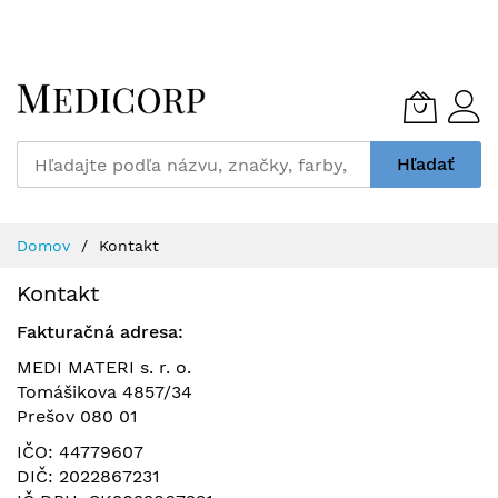
Skip
to
Content
Hľadať
Domov
Kontakt
Kontakt
Fakturačná adresa:
MEDI MATERI s. r. o.
Tomášikova 4857/34
Prešov 080 01
IČO: 44779607
DIČ: 2022867231