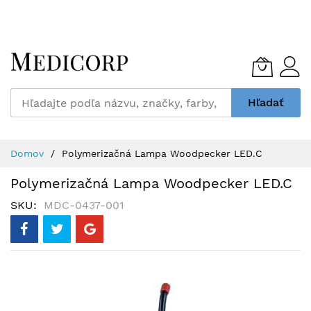
Skip
to
Content
Hľadať
Domov
Polymerizačná Lampa Woodpecker LED.C
Polymerizačná Lampa Woodpecker LED.C
SKU
MDC-0437-001
Preskočiť
na
koniec