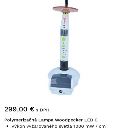
galérie
obrázkov
Preskočiť
299,00 €
na
s DPH
začiatok
Polymerizačná Lampa Woodpecker LED.C
galérie
Výkon vyžarovaného svetla 1000 mW / cm