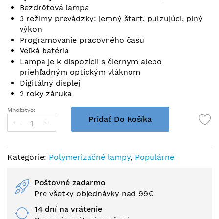
obrázkov
Bezdrôtová lampa
3 režimy prevádzky: jemný štart, pulzujúci, plný
výkon
Programovanie pracovného času
Veľká batéria
Lampa je k dispozícii s čiernym alebo
priehľadným optickým vláknom
Digitálny displej
2 roky záruka
Množstvo:
Pridať Do Košíka
Kategórie:
Polymerizačné lampy
,
Populárne
Poštovné zadarmo
Pre všetky objednávky nad 99€
14 dní na vrátenie