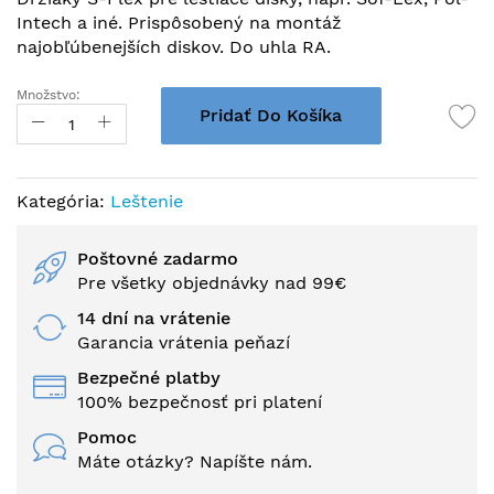
galérie
Intech a iné. Prispôsobený na montáž
obrázkov
najobľúbenejších diskov. Do uhla RA.
Množstvo:
Pridať Do Košíka
Kategória:
Leštenie
Poštovné zadarmo
Pre všetky objednávky nad 99€
14 dní na vrátenie
Garancia vrátenia peňazí
Bezpečné platby
100% bezpečnosť pri platení
Pomoc
Máte otázky? Napíšte nám.