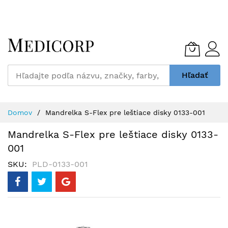
Skip
to
Content
Hľadať
Domov
Mandrelka S-Flex pre leštiace disky 0133-001
Mandrelka S-Flex pre leštiace disky 0133-
001
SKU
PLD-0133-001
Preskočiť
na