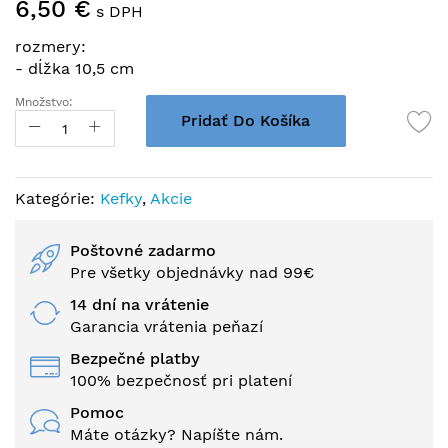
6,50 €
na
s DPH
začiatok
rozmery:
galérie
- dĺžka 10,5 cm
obrázkov
Množstvo:
Pridať Do Košíka
Kategórie:
Kefky
,
Akcie
Poštovné zadarmo
Pre všetky objednávky nad 99€
14 dní na vrátenie
Garancia vrátenia peňazí
Bezpečné platby
100% bezpečnosť pri platení
Pomoc
Máte otázky? Napíšte nám.