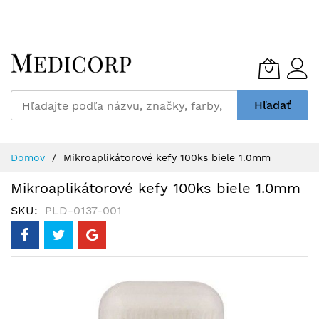
Skip
to
Content
Hľadať
Domov
Mikroaplikátorové kefy 100ks biele 1.0mm
Mikroaplikátorové kefy 100ks biele 1.0mm
SKU
PLD-0137-001
Preskočiť
na
koniec