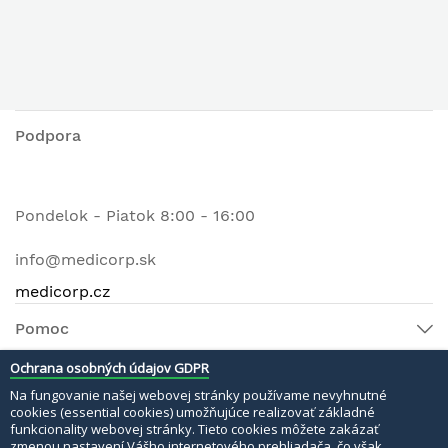
Podpora
Pondelok - Piatok 8:00 - 16:00
info@medicorp.sk
medicorp.cz
Pomoc
Ochrana osobných údajov GDPR
Na fungovanie našej webovej stránky používame nevyhnutné
© 2022 MEDI MATERI s.r.o. Všetky práva vyhradené.
cookies (essential cookies) umožňujúce realizovať základné
funkcionality webovej stránky. Tieto cookies môžete zakázať
Bezpečné platby:
zmenou nastavení Vášho internetového prehliadača, čo však