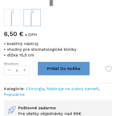
Preskočiť
6,50 €
na
s DPH
začiatok
• kvalitný nástroj
galérie
• vhodný pre stomatologické kliniky
obrázkov
• dĺžka 15,5 cm
Množstvo:
Pridať Do Košíka
Kategórie:
Chirurgia
,
Nástroje na zubný kameň
,
Populárne
Poštovné zadarmo
Pre všetky objednávky nad 99€