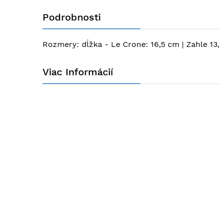
na
Podrobnosti
začiatok
galérie
obrázkov
Rozmery: dĺžka - Le Crone: 16,5 cm | Zahle 13
Viac Informácií