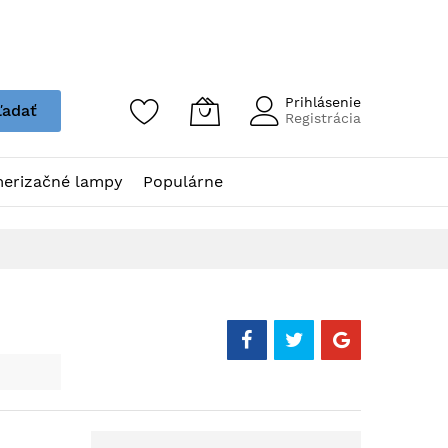
Prihlásenie
ľadať
Registrácia
erizačné lampy
Populárne