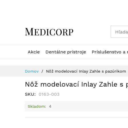
Skip
to
Content
Akcie
Dentálne prístroje
Príslušenstvo a 
Domov
Nôž modelovací Inlay Zahle s pazúrikom
Nôž modelovací Inlay Zahle s
SKU
0163-003
Skladom
4
Preskočiť