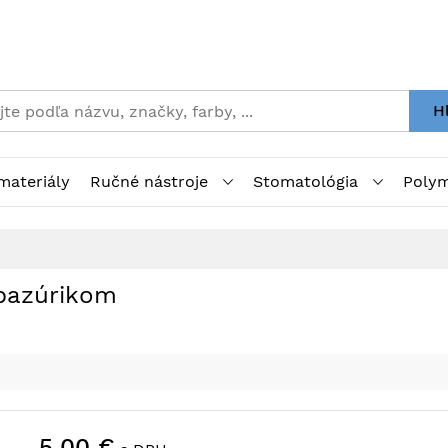
H
materiály
Ručné nástroje
Stomatológia
Polym
 pazúrikom
5,00 €