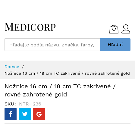
Skip
to
Content
Hľadať
Domov
Nožnice 16 cm / 18 cm TC zakrivené / rovné zahrotené gold
Nožnice 16 cm / 18 cm TC zakrivené /
rovné zahrotené gold
SKU
NTR-1236
Preskočiť