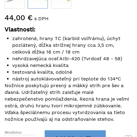
Preskočiť
44,00 €
na
s DPH
začiatok
Vlastnosti:
galérie
obrázkov
zahrotené, hrany TC (karbid volfrámu), úchyt
pozlátený, dĺžka strižnej hrany cca 3,5 cm,
celková dĺžka 16 cm / 18 cm
nehrdzavejúca oceľ AISI-420 (Tvrdosť 48 - 58)
vysoká nemecká kvalita
testovaná kvalita, odolné
nástroj autoklávovateľný pri teplote do 134°C
Nožnice poskytujú presný a mäkký strih pre šev a
ďasná. Udržateľný strih zaisťuje malé
nebezpečenstvo pomliaždenia. Rezná hrana je veľmi
ostrá, druhú hranu tvorí mikrojemné zúbkovanie.
Vďaka špeciálnemu procesu vytvrdzovania sa tieto
nožnice používajú aj na odstraňovanie stehov.
Množstvo: