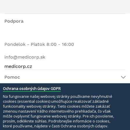
Podpora
Pondelok - Piatok 8:00 - 16:00
info@medicorp.sk
medicorp.cz
Pomoc
Ochrana osobných údajov GDPR
Na fungovanie našej webovej stránky používame nevyhnutné
© 2022 MEDI MATERI s.r.o. Všetky práva vyhradené.
cookies (essential cookies) umožňujúce realizovať základné
funkcionality webovej stránky. Tieto cookies môžete zakázať
Bezpečné platby:
zmenou nastavení Vášho internetového prehliadača, čo však
môže ovplyvniť fungovanie webovej stránky. Pre ich povolenie,
prosím, odkliknite súhlas. Podrobnejšie informácie o cookies,
ktoré používame, nájdete v časti Ochrana osobných údajov.